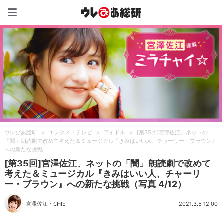
ウレぴあ総研（うれぴあ）
ウレぴあ総研
>
エンタメ・テレビ
>
アイドル
>
[第35回]宮澤佐江、ネットの
「闇」朗読劇で改めて考えた＆ミュージカル『きみはいい人、チャーリー・ブラウン』
への新たな挑戦
[第35回]宮澤佐江、ネットの「闇」朗読劇で改めて
考えた＆ミュージカル『きみはいい人、チャーリ
ー・ブラウン』への新たな挑戦（写真 4/12）
宮澤佐江
・
CHIE
2021.3.5 12:00