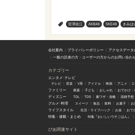
>
宮澤佐江
AKB48
SKE48
きみは
会社案内
プライバシーポリシー
アクセスデータ
一般の読者の方・ユーザーの方からのお問い合わ
カテゴリー
エンタメ･テレビ
テレビ
音楽
V系
アイドル
映画
アニメ
2
ファミリー
家庭
子ども
おしゃれ
おでかけ・
ディズニー
TDL
TDS
裏ワザ・攻略
混雑予想
グルメ･料理
スイーツ
食品
飲料
お菓子
お
ライフスタイル
生活・ライフハック
お金
おで
特集
・
連載
・
まとめ
特集『おいしいウチごはん』
ぴあ関連サイト