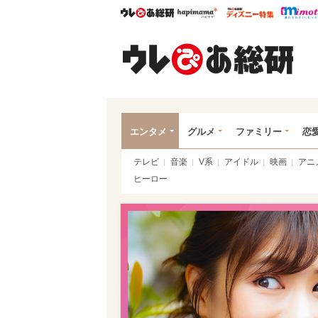
ウレぴあ総研
ハピママ*
ウレぴあ
ウレ
エンタメ
グルメ
ファミリー
恋
テレビ
音楽
V系
アイドル
映画
アニ
ヒーロー