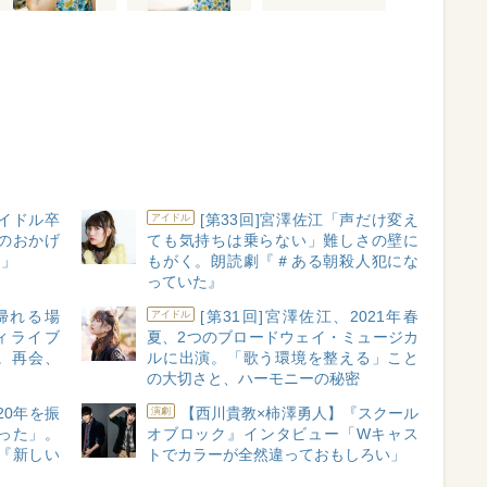
アイドル卒
[第33回]宮澤佐江「声だけ変え
アイドル
のおかげ
ても気持ちは乗らない」難しさの壁に
き」
もがく。朗読劇『＃ある朝殺人犯にな
っていた』
「帰れる場
[第31回]宮澤佐江、2021年春
アイドル
ィライブ
夏、2つのブロードウェイ・ミュージカ
。再会、
ルに出演。「歌う環境を整える」こと
の大切さと、ハーモニーの秘密
20年を振
【西川貴教×柿澤勇人】『スクール
演劇
った」。
オブロック』インタビュー「Wキャス
『新しい
トでカラーが全然違っておもしろい」