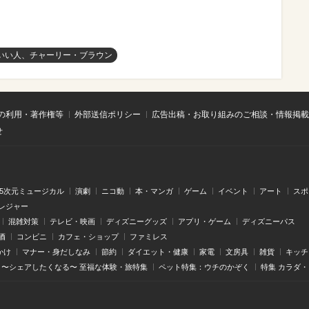
いい人、チャーリー・ブラウン
の利用・著作権等
外部送信ポリシー
広告出稿・お取り組みのご相談・情報掲載
せ
.5次元ミュージカル
演劇
ニコ動
本・マンガ
ゲーム
イベント
アート
スポ
レジャー
混雑対策
テレビ・映画
ディズニーグッズ
アプリ・ゲーム
ディズニーパス
酒
コンビニ
カフェ・ショップ
ファミレス
かけ
マナー・身だしなみ
節約
ダイエット・健康
家電
文房具
雑貨
キッチ
〜シェアしたくなる〜 至福な体験・旅特集
ペット特集：ウチのかぞく
特集 カラダ