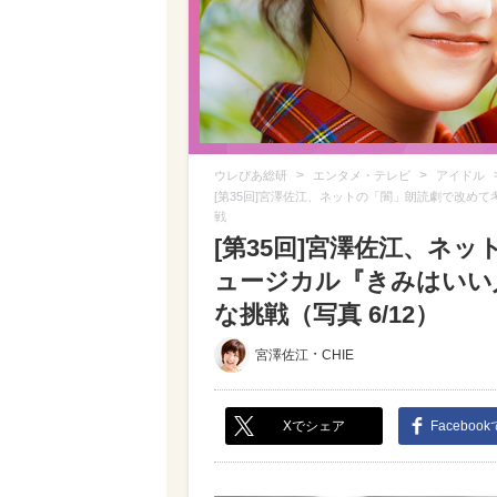
>
>
ウレぴあ総研
エンタメ・テレビ
アイドル
[第35回]宮澤佐江、ネットの「闇」朗読劇で改め
戦
[第35回]宮澤佐江、ネ
ュージカル『きみはいい
な挑戦（写真 6/12）
・
宮澤佐江
CHIE
Xでシェア
Faceboo