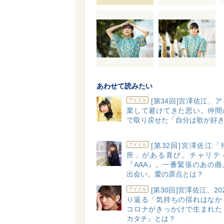
あわせて読みたい
[第34回]宮澤佐江、
アイドル
業して避けてきた思い。仲間
で取り戻せた「自分は歌が好
[第32回]宮澤佐江
アイドル
所」がある喜び。チャリテ
『AAA』。一番緊張のあの曲
出会い。愛の原点とは？
[第30回]宮澤佐江、20
アイドル
り返る「気持ちの揺れはなか
コロナがきっかけで生まれた
カタチ』とは？