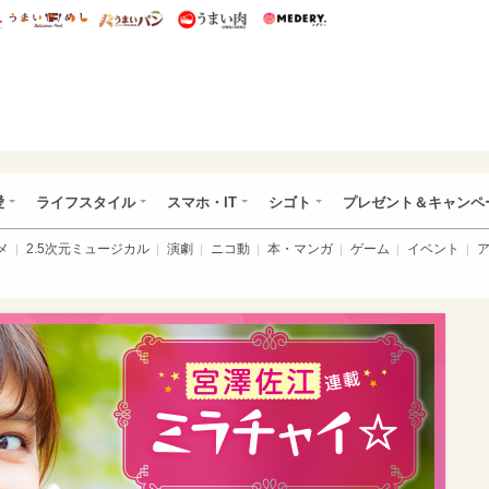
総研 ディズニー特集
mimot.
うまいめし
うまいパン
うまい肉
Medery.
ぴあ総研（うれぴあ）
愛
ライフスタイル
スマホ・IT
シゴト
プレゼント＆キャンペ
メ
2.5次元ミュージカル
演劇
ニコ動
本・マンガ
ゲーム
イベント