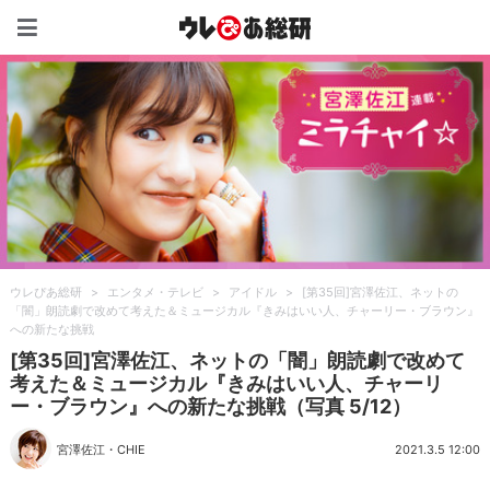
ウレぴあ総研（うれぴあ）
ウレぴあ総研
>
エンタメ・テレビ
>
アイドル
>
[第35回]宮澤佐江、ネットの
「闇」朗読劇で改めて考えた＆ミュージカル『きみはいい人、チャーリー・ブラウン』
への新たな挑戦
[第35回]宮澤佐江、ネットの「闇」朗読劇で改めて
考えた＆ミュージカル『きみはいい人、チャーリ
ー・ブラウン』への新たな挑戦（写真 5/12）
宮澤佐江
・
CHIE
2021.3.5 12:00