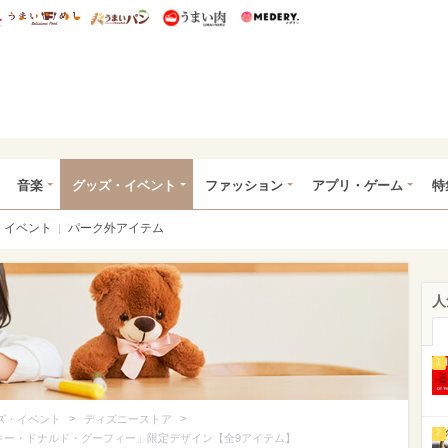
総研 ディズニー特集
mimot.
うまいめし
うまいパン
うまい肉
Medery.
ズニー特集 -ウレぴあ総研
音楽
グッズ・イベント
ファッション
アプリ・ゲーム
特
イベント
パーク外アイテム
人
1
>
>
ズ・イベント
ディズニーストア
2
ッキー・ドナルド・グーフィー」限定デザイン【全9アイテム】