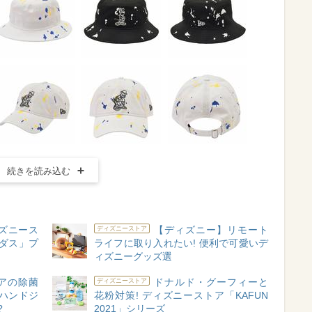
続きを読み込む
ィズニース
【ディズニー】リモート
ディズニーストア
ィダス」プ
ライフに取り入れたい! 便利で可愛いデ
ィズニーグッズ選
アの除菌
ドナルド・グーフィーと
ディズニーストア
ハンドジ
花粉対策! ディズニーストア「KAFUN
?
2021」シリーズ