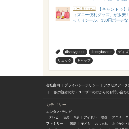
【キャンドゥ】
パーク外アイテム
ィズニー便利グッズ」が激安！
っくりシール、330円ポーチな
>
disneygoods
disneyfashion
ディズ
リュック
キャップ
会社案内
プライバシーポリシー
アクセスデータ
一般の読者の方・ユーザーの方からのお問い合わ
カテゴリー
エンタメ･テレビ
テレビ
音楽
V系
アイドル
映画
アニメ
2
ファミリー
家庭
子ども
おしゃれ
おでかけ・