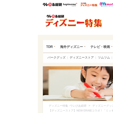
ウレぴあ総研
ハピママ*
ウレぴあ
ディ
TDR
海外ディズニー
テレビ・映画
パークグッズ
ディズニーストア
ツムツム
>
ディズニー特集 -ウレぴあ総研
ディズニーグッ
【ディズニーストア】NEW ERA初コラボ！「ミ