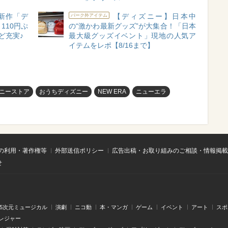
新作「デ
【ディズニー】日本中
パーク外アイテム
110円ぷ
の“激かわ最新グッズ”が大集合！「日本
ど充実♪
最大級グッズイベント」現地の人気ア
イテムをレポ【8/16まで】
ニーストア
おうちディズニー
NEW ERA
ニューエラ
の利用・著作権等
外部送信ポリシー
広告出稿・お取り組みのご相談・情報掲載
せ
.5次元ミュージカル
演劇
ニコ動
本・マンガ
ゲーム
イベント
アート
スポ
レジャー