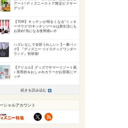
アート! ディズニーストア限定ピクサー
グッズ
【TDR】キッチンが明るくなる“ミッキ
ーマウス”のキッチンツールは新生活にも
お奨め! 気になる使用感レポ
ハズレなしで全部うれしい♪【一番バッ
グ】『ディズニー ツイステッドワンダー
ランド』初登場!
【アリエル】グッズでサマーリゾート風
♪ 実用的＆おしゃれカラーがお部屋にマ
ッチ
続きを読み込む
ーシャルアカウント
X
RSS