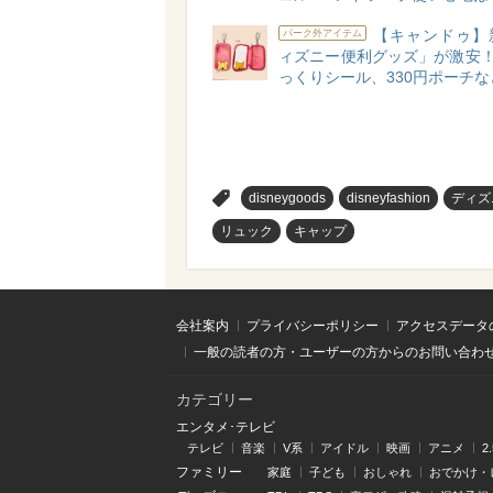
【キャンドゥ】
パーク外アイテム
ィズニー便利グッズ」が激安！
っくりシール、330円ポーチな
>
disneygoods
disneyfashion
ディズ
リュック
キャップ
会社案内
プライバシーポリシー
アクセスデータ
一般の読者の方・ユーザーの方からのお問い合わ
カテゴリー
エンタメ･テレビ
テレビ
音楽
V系
アイドル
映画
アニメ
2
ファミリー
家庭
子ども
おしゃれ
おでかけ・