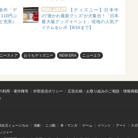
新作「デ
【ディズニー】日本中
パーク外アイテム
110円ぷ
の“激かわ最新グッズ”が大集合！「日本
ど充実♪
最大級グッズイベント」現地の人気ア
イテムをレポ【8/16まで】
ニーストア
おうちディズニー
NEW ERA
ニューエラ
の利用・著作権等
外部送信ポリシー
広告出稿・お取り組みのご相談・情報掲載
せ
.5次元ミュージカル
演劇
ニコ動
本・マンガ
ゲーム
イベント
アート
スポ
レジャー