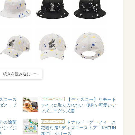
続きを読み込む
ィズニース
【ディズニー】リモート
ディズニーストア
ィダス」プ
ライフに取り入れたい! 便利で可愛いデ
ィズニーグッズ選
アの除菌
ドナルド・グーフィーと
ディズニーストア
ハンドジ
花粉対策! ディズニーストア「KAFUN
?
2021」シリーズ