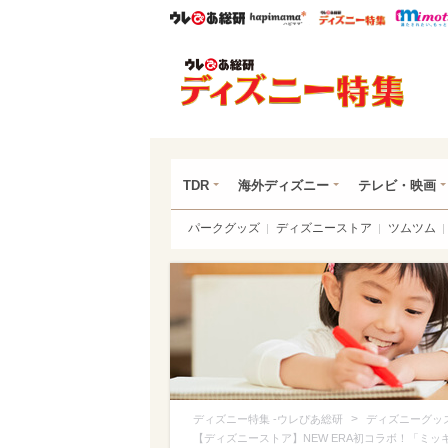
ウレぴあ総研
ハピママ*
ウレぴあ
ディ
TDR
海外ディズニー
テレビ・映画
パークグッズ
ディズニーストア
ツムツム
>
ディズニー特集 -ウレぴあ総研
ディズニーグッ
【ディズニーストア】NEW ERA初コラボ！「ミ