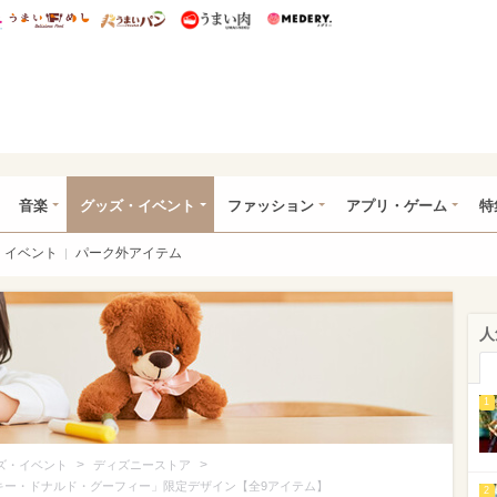
総研 ディズニー特集
mimot.
うまいめし
うまいパン
うまい肉
Medery.
ズニー特集 -ウレぴあ総研
音楽
グッズ・イベント
ファッション
アプリ・ゲーム
特
イベント
パーク外アイテム
人
1
>
>
ズ・イベント
ディズニーストア
ッキー・ドナルド・グーフィー」限定デザイン【全9アイテム】
2