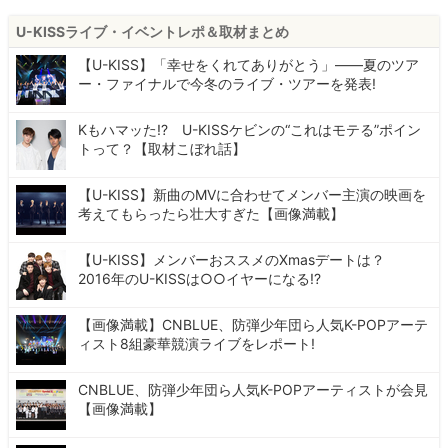
U-KISSライブ・イベントレポ＆取材まとめ
【U-KISS】「幸せをくれてありがとう」――夏のツア
ー・ファイナルで今冬のライブ・ツアーを発表!
Kもハマッた!? U-KISSケビンの“これはモテる”ポイン
トって？【取材こぼれ話】
【U-KISS】新曲のMVに合わせてメンバー主演の映画を
考えてもらったら壮大すぎた【画像満載】
【U-KISS】メンバーおススメのXmasデートは？
2016年のU-KISSは○○イヤーになる!?
【画像満載】CNBLUE、防弾少年団ら人気K-POPアーテ
ィスト8組豪華競演ライブをレポート!
CNBLUE、防弾少年団ら人気K-POPアーティストが会見
【画像満載】