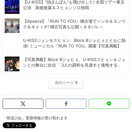
【U-KISS】“頭ぽんぽん”も飛び出した! 全国ツアー東京
公演 新曲披露＆スヒョンソロ熱唱
【Apeace】『RUN TO YOU』稽古場でソンホ＆ヨンウ
クをキャッチ! 稽古写真も公開＜ネタバレ＞
U-KISSジュン＆スヒョン、Block Bジェヒョとともに熱
演! ミュージカル『RUN TO YOU』開幕【写真満載】
【写真満載】Block Bジェヒョ、U-KISSスヒョン＆ジュ
ンとの舞台に自信 「3人の調和を見逃すと後悔する」
次のページ
「韓流ぴあ」更新情報が受け取れます