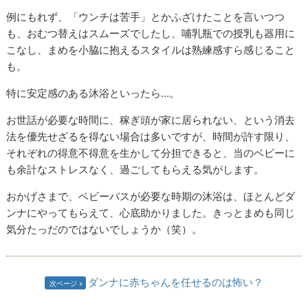
例にもれず、「ウンチは苦手」とかふざけたことを言いつつ
も、おむつ替えはスムーズでしたし、哺乳瓶での授乳も器用に
こなし、まめを小脇に抱えるスタイルは熟練感すら感じること
も。
特に安定感のある沐浴といったら…。
お世話が必要な時間に、稼ぎ頭が家に居られない、という消去
法を優先せざるを得ない場合は多いですが、時間が許す限り、
それぞれの得意不得意を生かして分担できると、当のベビーに
も余計なストレスなく、過ごしてもらえる気がします。
おかげさまで、ベビーバスが必要な時期の沐浴は、ほとんどダ
ンナにやってもらえて、心底助かりました。きっとまめも同じ
気分たっだのではないでしょうか（笑）。
ダンナに赤ちゃんを任せるのは怖い？
次ページ