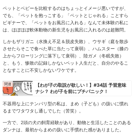
ペットとベビーを比較するのはちょっとイメージ悪いですが、
でも、「ペットを抱っこする」「ペットとじゃれる」ことすら
ビギナーで、「ペットをお風呂に入れる」なんて未体験の私に
は、ほぼほぼ軟体動物の新生児をお風呂に入れるのは超難問。
しかもザリガニ（水換え不足＆脱皮失敗）、ウサギ（庭を散歩
させたらそこで食べた草に当たって衰弱）、ハムスター（膝の
上からフローリングに落下して衰弱）、陸ガメ（冬眠失敗）
と、もう、惨敗の記録しかないペット人生だと、自分のやるこ
となすことに不安しかないワケです。
【わが子の取説が欲しい！】#34話 予習意味
ナシ？ わが子を前にプチパニック！
不器用な上にテンパリ型の私は、まめ（子ども）の扱いに慣れ
るまでワタワタし通しでした（苦笑）。
一方で、2頭の犬の飼育経験があり、動物と生活したことのある
ダンナは、最初からまめの扱いに手慣れた感がありました。