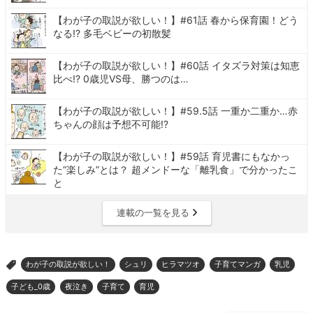
【わが子の取説が欲しい！】#61話 春から保育園！どう
なる!? 多毛ベビーの初散髪
【わが子の取説が欲しい！】#60話 イタズラ対策は知恵
比べ!? 0歳児VS母、勝つのは…
【わが子の取説が欲しい！】#59.5話 一重か二重か…赤
ちゃんの顔は予想不可能!?
【わが子の取説が欲しい！】#59話 育児書にもなかっ
た“楽しみ”とは？ 超メンドーな「離乳食」で分かったこ
と
連載の一覧を見る
わが子の取説が欲しい！
シュリ
ヒラマツオ
子育てマンガ
乳児
>
子ども_0歳
夜泣き
子育て
育児