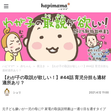
ハピママ*
ハピママ*
>
赤ちゃん
>
夜泣き
>
【わが子の取説が欲しい！】#44話 育児分担も
適材適所あり？
【わが子の取説が欲しい！】#44話 育児分担も適材
適所あり？
シュリ
2021.4.12 11:00
元子ども嫌いが一児の母に!? 家電の取扱説明書は一通り目を通すタイプ