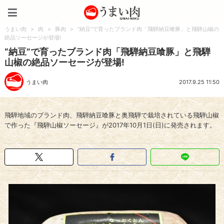
うまい肉
うまい肉
>
肉
>
豚肉
>
“納豆”で育ったブランド肉「飛騨納豆喰豚」と飛騨山椒の
絶品ソーセージが登場!
“納豆”で育ったブランド肉「飛騨納豆喰豚」と飛騨
山椒の絶品ソーセージが登場!
うまい肉
2017.9.25 11:50
飛騨地域のブランド肉、飛騨納豆喰豚と奥飛騨で栽培されている飛騨山椒
で作った『飛騨山椒ソーセージ』が2017年10月1日(日)に発売されます。