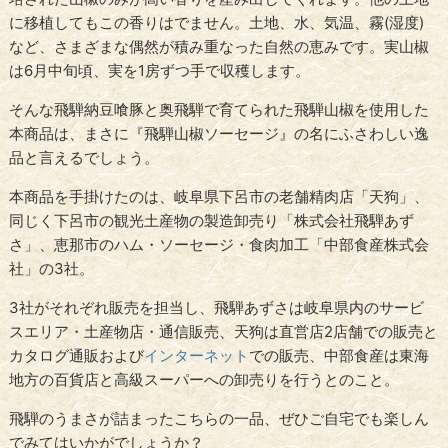
に移植してもこの香りはでません。土地、水、気温、霧(湿度)
など、さまざまな偶然が積み重なった自然の恵みです。実山椒
は6月中旬頃、実を1房ずつ手で収穫します。
そんな飛騨納豆喰豚と奥飛騨で育てられた飛騨山椒を使用した
本商品は、まさに『飛騨山椒ソーセージ』の名にふさわしい逸
品と言えるでしょう。
本商品を手掛けたのは、岐阜県下呂市の老舗精肉店「天狗」、
同じく下呂市の観光土産物の製造卸売り「株式会社飛騨あず
さ」、恵那市のハム・ソーセージ・食肉加工「中部食産株式会
社」の3社。
3社がそれぞれ販売を担当し、飛騨あずさは岐阜県内のサービ
スエリア・土産物店・通信販売、天狗は直営店2店舗での販売と
カタログ通販および
インターネット
での販売、中部食産は東海
地方の百貨店と高級スーパーへの卸売りを行うとのこと。
飛騨のうまさが詰まったこちらの一品、ぜひご自宅でも楽しん
でみてはいかがでしょうか？