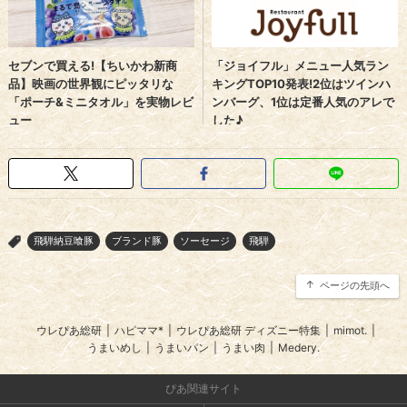
飛騨納豆喰豚
ブランド豚
ソーセージ
飛騨
>
ページの先頭へ
ウレぴあ総研
|
ハピママ*
|
ウレぴあ総研 ディズニー特集
|
mimot.
|
うまいめし
|
うまいパン
|
うまい肉
|
Medery.
ぴあ関連サイト