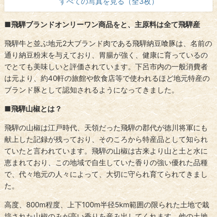
すべての写真を見る（全3枚）
■飛騨ブランドオンリーワン商品をと、主原料は全て飛騨産
飛騨牛と並ぶ地元2大ブランド肉である飛騨納豆喰豚は、名前の
通り納豆粉末を与えており、胃腸が強く、健康に育っているの
でとても美味しいと評価されています。下呂市内の一般消費者
は元より、約40軒の旅館や飲食店等で使われるほど地元特産の
ブランド豚として認知されるようになってきました。
■飛騨山椒とは？
飛騨の山椒は江戸時代、天領だった飛騨の郡代が徳川将軍にも
献上した記録が残っており、そのころから特産品として知られ
ていたと言われています。飛騨の山椒は古来より山と土と水に
恵まれており、この地域で自生していた香りの強い優れた品種
で、代々地元の人々によって、大切に守られ育てられてきまし
た。
高度、800m程度、上下100m半径5km範囲の限られた土地で栽
培された山椒のみが高い香りを産み出してくれます。他の土地