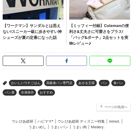
おいしいウチごはん
高級食パン専門店
あせる王様
パン
食パン
>
パン屋
冷凍保存
おすすめ
ページの先頭へ
ウレぴあ総研
|
ハピママ*
|
ウレぴあ総研 ディズニー特集
|
mimot.
|
うまいめし
|
うまいパン
|
うまい肉
|
Medery.