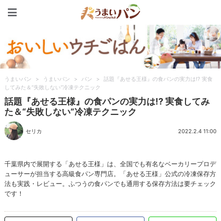
うまいパン
うまいパン
>
うまいパン
>
パン
>
話題『あせる王様』の食パンの実力は!? 実食
してみた＆“失敗しない”冷凍テクニック
話題『あせる王様』の食パンの実力は!? 実食してみ
た＆“失敗しない”冷凍テクニック
セリカ
2022.2.4 11:00
千葉県内で展開する「あせる王様」は、全国でも有名なベーカリープロデ
ューサーが担当する高級食パン専門店。「あせる王様」公式の冷凍保存方
法も実践・レビュー。ふつうの食パンでも通用する保存方法は要チェック
です！