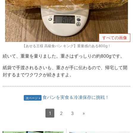
すべての画像
【あせる王様 高級食パン キング】重量感のある800g！
続いて、重量を量りました。重さはずっしりの約800gです。
紙袋で手渡されるさいも、重さが手に伝わるので、帰宅して開
封するまでワクワクが続きますよ。
食パンを実食＆冷凍保存に挑戦！
次ページ
1
2
3
»