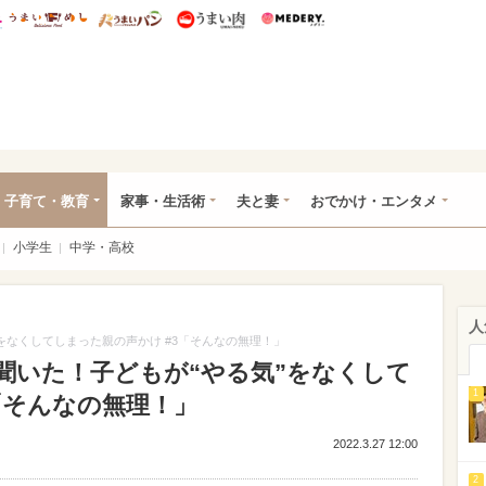
総研 ディズニー特集
mimot.
うまいめし
うまいパン
うまい肉
Medery.
ママ*
子育て・教育
家事・生活術
夫と妻
おでかけ・エンタメ
小学生
中学・高校
人
をなくしてしまった親の声かけ #3「そんなの無理！」
聞いた！子どもが“やる気”をなくして
1
「そんなの無理！」
2022.3.27 12:00
2