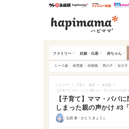
ウレぴあ総研
ハピママ*
ウレぴあ
ハピ
ファミリー
妊娠・出産
赤ちゃん
１〜３歳
保育園
幼稚園
男の子
女の子
>
>
>
ハピママ*
子育て・教育
保育園
【子育て】ママ・パパに聞いた！子どもが“やる気”
【子育て】ママ・パパに
しまった親の声かけ #3
・
弘田 香
かとう きょうこ