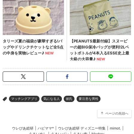
マッチングアプリ
気になる人
彼氏
要注意な男性
>
ページの先頭へ
ウレぴあ総研
|
ハピママ*
|
ウレぴあ総研 ディズニー特集
|
mimot.
|
うまいめし
|
うまいパン
|
うまい肉
|
Medery.