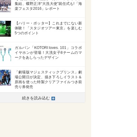
集結、蝶野正洋“大洗大使”就任式も!「海
楽フェスタ2016」レポート
【ハリー・ポッター】これまでにない新
体験！「スタジオツアー東京」を楽しむ
5つのポイント
ガルパン「KOTORI loves. 101」コラボ
イヤホンが登場！大洗女子8チームのマ
ークをあしらったデザイン
「劇場版マジェスティックプリンス」劇
場公開日が決定、描き下ろしイラスト＆
原画を使った特製クリアファイルつき前
売り券発売
続きを読み込む