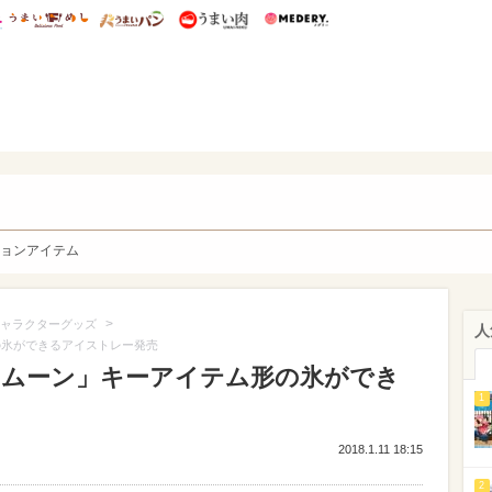
総研 ディズニー特集
mimot.
うまいめし
うまいパン
うまい肉
Medery.
y. Character's
ョンアイテム
>
ャラクターグッズ
人
の氷ができるアイストレー発売
ームーン」キーアイテム形の氷ができ
1
2018.1.11 18:15
2