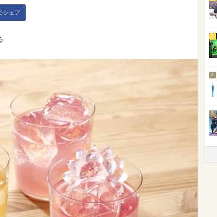
kでシェア
3
る
4
5