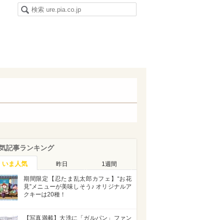
気記事ランキング
いま人気
昨日
1週間
期間限定【忍たま乱太郎カフェ】“お花
見”メニューが美味しそう♪ オリジナルア
クキーは20種！
【写真満載】大洗に「ガルパン」ファン