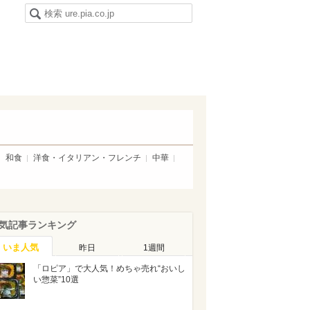
和食
洋食・イタリアン・フレンチ
中華
気記事ランキング
いま人気
昨日
1週間
「ロピア」で大人気！めちゃ売れ“おいし
い惣菜”10選