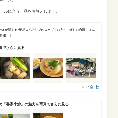
中した。
ールに合う一品をお教えしよう。
と体が温まる♪絶品スペアリブのスープ【おうちで楽しむ台湾ごはん
排骨湯）】
真でさらに見る
1-5 /
全6枚
め「客家小炒」の魅力を写真でさらに見る