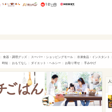
総研 ディズニー特集
mimot.
うまいめし
うまいパン
うまい肉
Medery.
い肉
食器・調理グッズ
スーパー・ショッピングモール
冷凍食品・インスタント
時短
おもてなし
ダイエット・ヘルシー
お取り寄せ
手みやげ
人
1