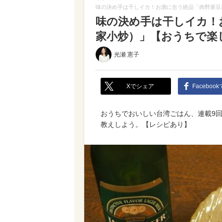
味の決め手は干しイカ！お酒に合う絶品「肉野菜豆腐
味の決め手は干しイカ！
家小炒）」【おうちで楽し
光瀬 憲子
Xでシェア
Faceboo
おうちでおいしい台湾ごはん、連載9
教えしよう。【レシピあり】