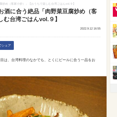
炒め（客家小炒）」【おうちで楽しむ台湾ごはんvol.９】
2
お酒に合う絶品「肉野菜豆腐炒め（客
む台湾ごはんvol.９】
3
2022.9.12 16:55
kでシェア
4
回目は、台湾料理のなかでも、とくにビールに合う一品をお
5