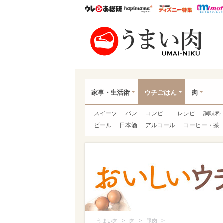
ウレぴあ総研
ハピママ*
ウレぴあ
うま
家事・生活術
ウチごはん
肉
スイーツ
パン
コンビニ
レシピ
調味料
ビール
日本酒
アルコール
コーヒー・茶
>
>
>
うまい肉
肉
豚肉