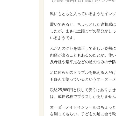
【足道楽 門前仲町店】完成したインソール
靴にもともと入っているようなインソ
履いてみると、ちょっとした違和感は
したが、まさに土踏まずの部分がしっ
いるようです。
ふだんのクセを矯正して正しい姿勢に
肉痛が出ることもあるのだとか。使い
反母趾や扁平足などの足の悩みの予防
足に何らかのトラブルを抱える人だけ
も好んで使っているというオーダーメ
税込25,980円と決して安くはあり
は、成長過程でプラスしかありません
オーダーメイドインソールはちょっと
を測ってもらい、子どもの足に合う靴