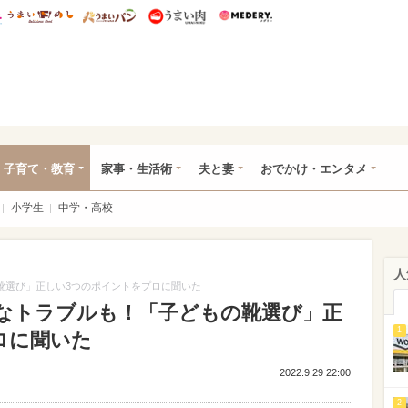
総研 ディズニー特集
mimot.
うまいめし
うまいパン
うまい肉
Medery.
ママ*
子育て・教育
家事・生活術
夫と妻
おでかけ・エンタメ
小学生
中学・高校
人
靴選び」正しい3つのポイントをプロに聞いた
刻なトラブルも！「子どもの靴選び」正
1
ロに聞いた
2022.9.29 22:00
2