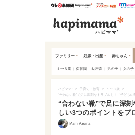
ウレぴあ総研
ハピママ*
ウレぴあ
ハピ
ファミリー
妊娠・出産
赤ちゃん
１〜３歳
保育園
幼稚園
男の子
女の子
>
>
>
ハピママ*
子育て・教育
１〜３歳
“合わない靴”で足に深刻なトラブルも！「子どもの
“合わない靴”で足に深
しい3つのポイントをプ
Mami Azuma