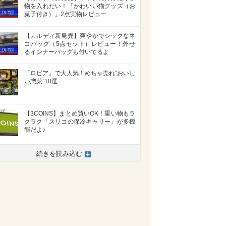
物を入れたい！「かわいい猫グッズ（お
菓子付き）」2点実物レビュー
【カルディ新発売】爽やかでシックなネ
コバッグ（5点セット）レビュー！外せ
るインナーバッグも付いてるよ
「ロピア」で大人気！めちゃ売れ“おいし
い惣菜”10選
【3COINS】まとめ買いOK！重い物もラ
クラク「スリコの保冷キャリー」が多機
能だよ♪
続きを読み込む