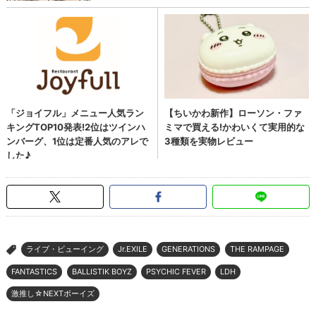
ライブ・ビューイング
Jr.EXILE
GENERATIONS
THE RAMPAGE
>
FANTASTICS
BALLISTIK BOYZ
PSYCHIC FEVER
LDH
激推し☆NEXTボーイズ