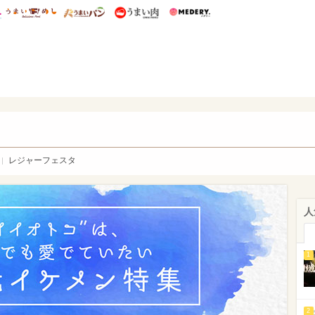
総研 ディズニー特集
mimot.
うまいめし
うまいパン
うまい肉
Medery.
WEB
レジャーフェスタ
人
1
2