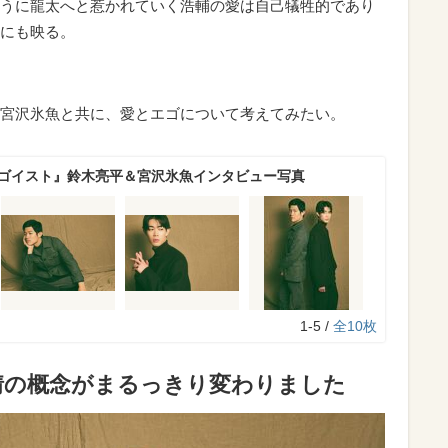
うに龍太へと惹かれていく浩輔の愛は自己犠牲的であり
にも映る。
宮沢氷魚と共に、愛とエゴについて考えてみたい。
エゴイスト』鈴木亮平＆宮沢氷魚インタビュー写真
1-5 /
全10枚
情の概念がまるっきり変わりました