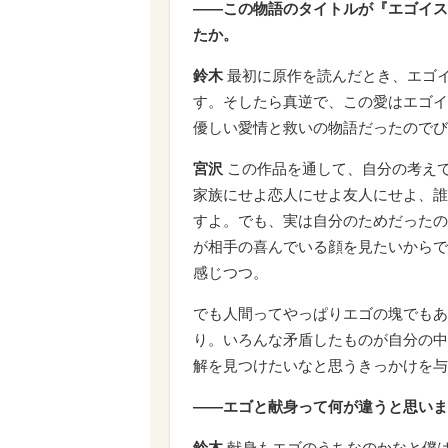
――この物語のタイトルが『エゴイス
たか。
鈴木
最初に原作を読んだとき、エゴ
す。そしたら真逆で、この愛はエゴイ
優しい愛情と救いの物語だったのでび
宮沢
この作品を通して、自分の考え
家族にせよ恋人にせよ友人にせよ、誰
すよ。でも、実は自分のためだったの
が相手の喜んでいる顔を見たいからで
感じつつ。
でも人間ってやっぱりエゴの塊でもあ
り。いろんな矛盾したものが自分の中
解を見つけたいなと思うきっかけを与
――エゴと献身って何が違うと思いま
鈴木
献身もエゴのうちなのかなと僕