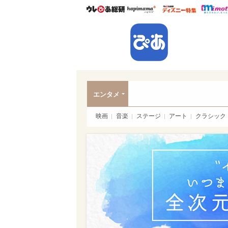
ウレぴあ総研
ハピママ*
ウレぴあ
ぴあ
エンタメ
映画
音楽
ステージ
アート
クラシック