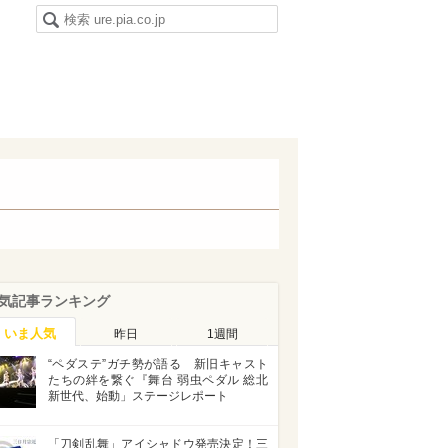
気記事ランキング
いま人気
昨日
1週間
“ペダステ”ガチ勢が語る 新旧キャスト
たちの絆を繋ぐ『舞台 弱虫ペダル 総北
新世代、始動」ステージレポート
「刀剣乱舞」アイシャドウ発売決定！三