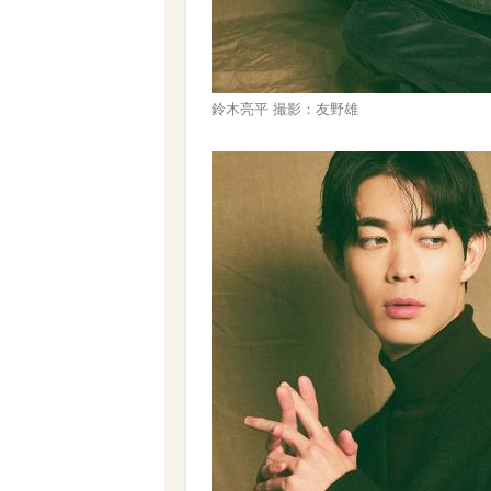
鈴木亮平 撮影：友野雄