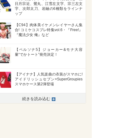
日月宗近、鶯丸、江雪左文字、宗三左文
字、次郎太刀、岩融の6種類をラインナ
ップ
【C94】肉体美イケメンレイヤーさん集
合! コミケコスプレ特集vol.6・『Free!』
『魔法少女 俺』など
【ペルソナ5】ジョーカー&モナ大容
量“でかトート”発売決定！
【アイナナ】人気楽曲の衣装がスマホに!
アイドリッシュセブン×SuperGroupies
スマホケース第2弾登場
続きを読み込む