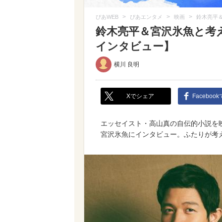
>
>
>
ぴあWEB
ぴあエンタメ
映画
鈴木亮平
鈴木亮平＆宮沢氷魚と考
インタビュー】
横川 良明
Xでシェア
Faceboo
エッセイスト・高山真の自伝的小説を
宮沢氷魚にインタビュー。ふたりが考