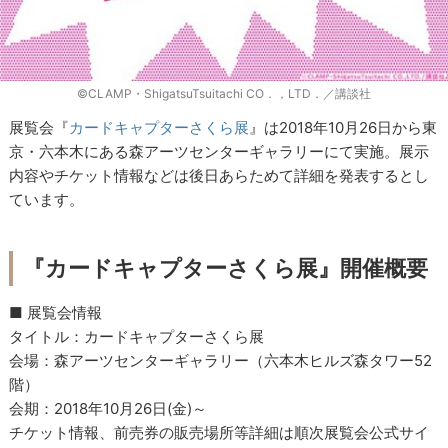
©CLAMP・ShigatsuTsuitachi CO．，LTD．／講談社
展覧会『
カードキャプターさくら展
』は2018年10月26日から東
京・六本木にある森アーツセンターギャラリーにて実施。展示
内容やチケット情報などは後日あらためて詳細を発表するとし
ています。
『カードキャプターさくら展』開催概要
■ 展覧会情報
タイトル：カードキャプターさくら展
会場：森アーツセンターギャラリー（六本木ヒルズ森タワー52
階）
会期：2018年10月26日(金)～
チケット情報、前売券の販売場所等詳細は順次展覧会公式サイ