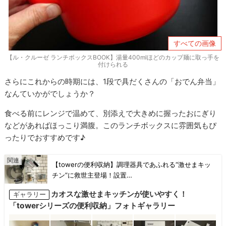
すべての画像
【ル・クルーゼ ランチボックスBOOK】湯量400mlほどのカップ麺に取っ手を
付けられる
さらにこれからの時期には、1段で具だくさんの「おでん弁当」
なんていかがでしょうか？
食べる前にレンジで温めて、別添えで大きめに握ったおにぎり
などがあればほっこり満腹。このランチボックスに雰囲気もぴ
ったりでおすすめです♪
【towerの便利収納】調理器具であふれる“激せまキッ
チン”に救世主登場！設置…
カオスな激せまキッチンが使いやすく！
ギャラリー
「towerシリーズの便利収納」フォトギャラリー