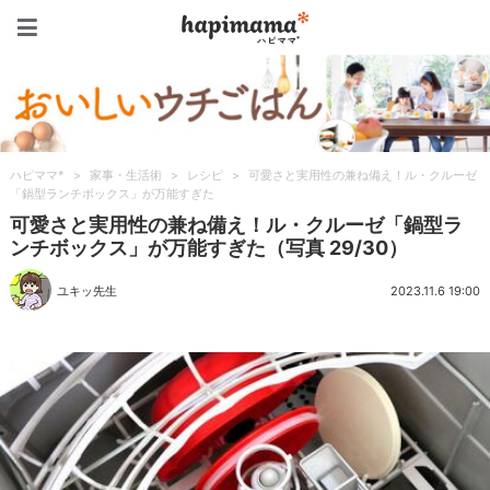
ハピママ*
ハピママ*
>
家事・生活術
>
レシピ
>
可愛さと実用性の兼ね備え！ル・クルーゼ
「鍋型ランチボックス」が万能すぎた
可愛さと実用性の兼ね備え！ル・クルーゼ「鍋型ラ
ンチボックス」が万能すぎた（写真 29/30）
ユキッ先生
2023.11.6 19:00