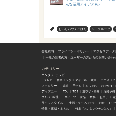
んな活用アイデアも♪
>
おいしいウチごはん
ル・クルーゼ
会社案内
プライバシーポリシー
アクセスデータ
一般の読者の方・ユーザーの方からのお問い合わ
カテゴリー
エンタメ･テレビ
テレビ
音楽
V系
アイドル
映画
アニメ
2
ファミリー
家庭
子ども
おしゃれ
おでかけ・
ディズニー
TDL
TDS
裏ワザ・攻略
混雑予想
グルメ･料理
スイーツ
食品
飲料
お菓子
お
ライフスタイル
生活・ライフハック
お金
おで
特集
・
連載
・
まとめ
特集『おいしいウチごはん』