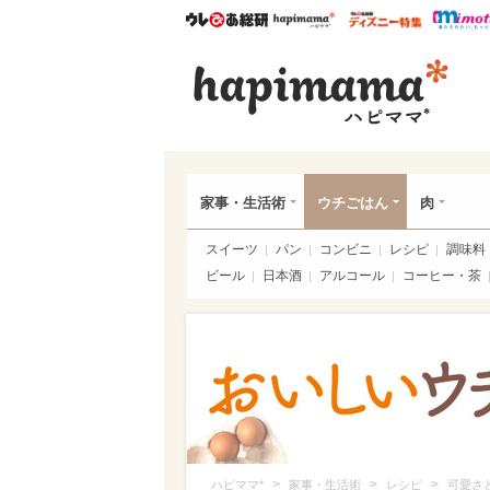
ウレぴあ総研
ハピママ*
ウレぴあ
ハピ
家事・生活術
ウチごはん
肉
スイーツ
パン
コンビニ
レシピ
調味料
ビール
日本酒
アルコール
コーヒー・茶
>
>
>
ハピママ*
家事・生活術
レシピ
可愛さ