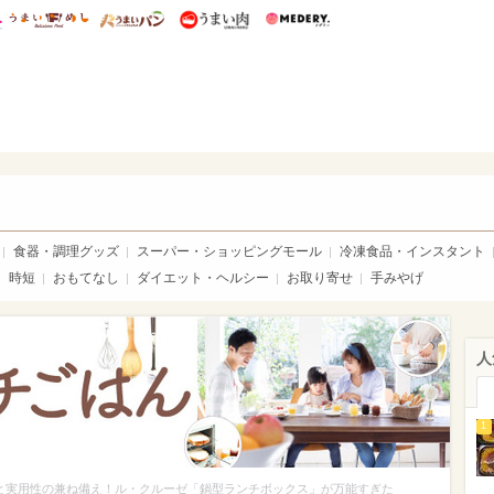
総研 ディズニー特集
mimot.
うまいめし
うまいパン
うまい肉
Medery.
ママ*
食器・調理グッズ
スーパー・ショッピングモール
冷凍食品・インスタント
時短
おもてなし
ダイエット・ヘルシー
お取り寄せ
手みやげ
人
1
と実用性の兼ね備え！ル・クルーゼ「鍋型ランチボックス」が万能すぎた