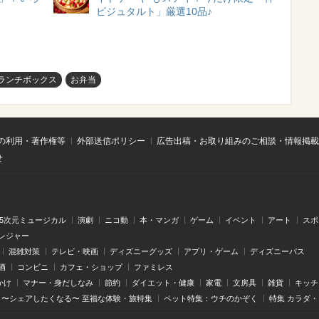
ビジュタルト」厳選10品♪
ランチボックス
お弁当
の利用・著作権等
外部送信ポリシー
広告出稿・お取り組みのご相談・情報掲載
せ
.5次元ミュージカル
演劇
ニコ動
本・マンガ
ゲーム
イベント
アート
スポ
レジャー
混雑対策
テレビ・映画
ディズニーグッズ
アプリ・ゲーム
ディズニーパス
酒
コンビニ
カフェ・ショップ
ファミレス
かけ
マナー・身だしなみ
節約
ダイエット・健康
家電
文房具
雑貨
キッチ
〜シェアしたくなる〜 至福な体験・旅特集
ペット特集：ウチのかぞく
特集 カラダ