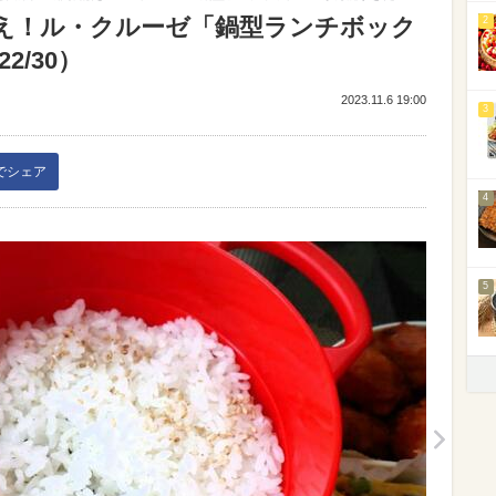
え！ル・クルーゼ「鍋型ランチボック
2
2/30）
2023.11.6 19:00
3
kでシェア
4
5