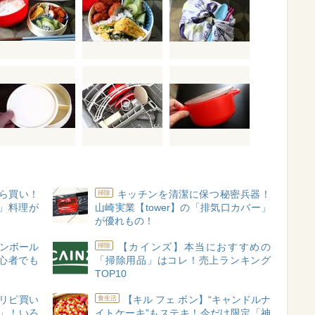
ら買い！
キッチンを清潔に保つ秘密兵器！
掃除
」料理が
山崎実業【tower】の「排気口カバー」
が優れもの！
ダンボール
【カインズ】本当におすすめの
掃除
心者でも
「掃除用品」はコレ！売上ランキング
TOP10
リピ買い
【キル フェ ボン】“キャンドルナ
食生活
ム」！いろ
イトケーキ”もステキ！今だけ限定「神