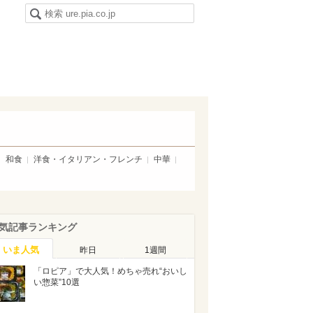
和食
洋食・イタリアン・フレンチ
中華
気記事ランキング
いま人気
昨日
1週間
「ロピア」で大人気！めちゃ売れ“おいし
い惣菜”10選