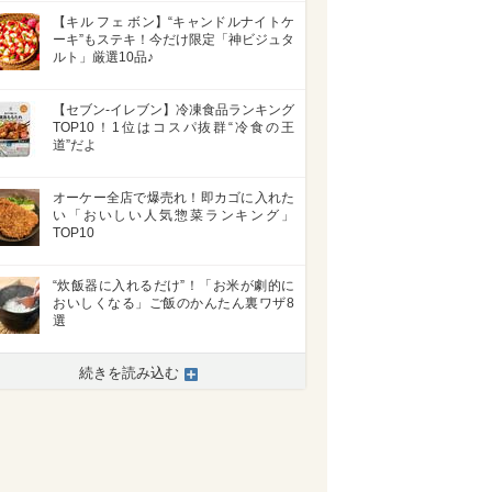
【キル フェ ボン】“キャンドルナイトケ
ーキ”もステキ！今だけ限定「神ビジュタ
ルト」厳選10品♪
【セブン-イレブン】冷凍食品ランキング
TOP10！1位はコスパ抜群“冷食の王
道”だよ
オーケー全店で爆売れ！即カゴに入れた
い「おいしい人気惣菜ランキング」
TOP10
“炊飯器に入れるだけ”！「お米が劇的に
おいしくなる」ご飯のかんたん裏ワザ8
選
続きを読み込む
>