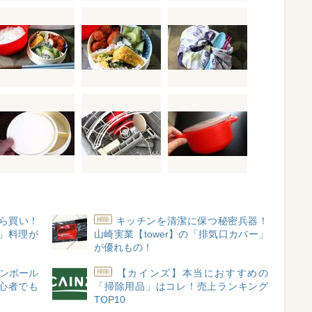
ら買い！
キッチンを清潔に保つ秘密兵器！
掃除
」料理が
山崎実業【tower】の「排気口カバー」
が優れもの！
ダンボール
【カインズ】本当におすすめの
掃除
心者でも
「掃除用品」はコレ！売上ランキング
TOP10