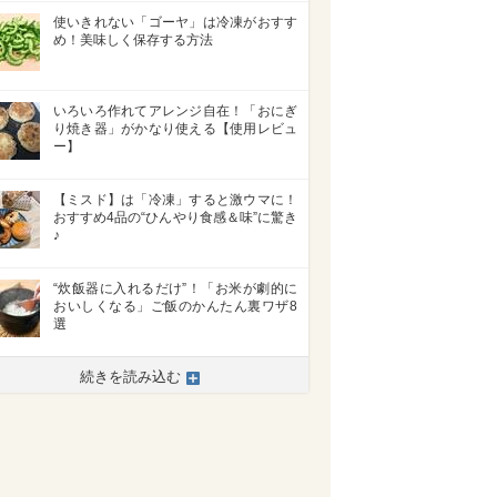
使いきれない「ゴーヤ」は冷凍がおすす
め！美味しく保存する方法
いろいろ作れてアレンジ自在！「おにぎ
り焼き器」がかなり使える【使用レビュ
ー】
【ミスド】は「冷凍」すると激ウマに！
おすすめ4品の“ひんやり食感＆味”に驚き
♪
“炊飯器に入れるだけ”！「お米が劇的に
おいしくなる」ご飯のかんたん裏ワザ8
選
続きを読み込む
>