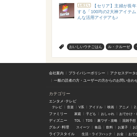
【セリア】主婦が長年
お役立ち
する「100均の2大神アイテ
んな活用アイデアも♪
>
おいしいウチごはん
ル・クルーゼ
会社案内
プライバシーポリシー
アクセスデータ
一般の読者の方・ユーザーの方からのお問い合わ
カテゴリー
エンタメ･テレビ
テレビ
音楽
V系
アイドル
映画
アニメ
2
ファミリー
家庭
子ども
おしゃれ
おでかけ・
ディズニー
TDL
TDS
裏ワザ・攻略
混雑予想
グルメ･料理
スイーツ
食品
飲料
お菓子
お
ライフスタイル
生活・ライフハック
お金
おで