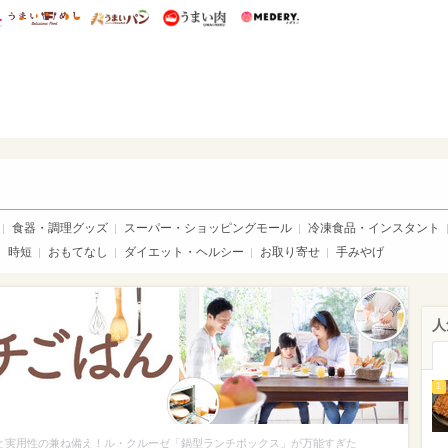
総研 ディズニー特集
mimot.
うまいめし
うまいパン
うまい肉
Medery.
ママ*
食器・調理グッズ
スーパー・ショッピングモール
冷凍食品・インスタント
時短
おもてなし
ダイエット・ヘルシー
お取り寄せ
手みやげ
人
1
と実用性の兼ね備え！ル・クルーゼ「鍋型ランチボックス」が万能すぎた