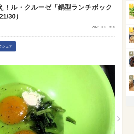
え！ル・クルーゼ「鍋型ランチボック
2
1/30）
2023.11.6 19:00
3
kでシェア
4
5