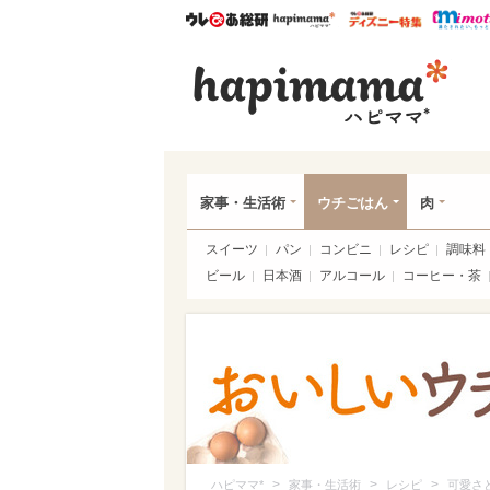
ウレぴあ総研
ハピママ*
ウレぴあ
ハピ
家事・生活術
ウチごはん
肉
スイーツ
パン
コンビニ
レシピ
調味料
ビール
日本酒
アルコール
コーヒー・茶
>
>
>
ハピママ*
家事・生活術
レシピ
可愛さ