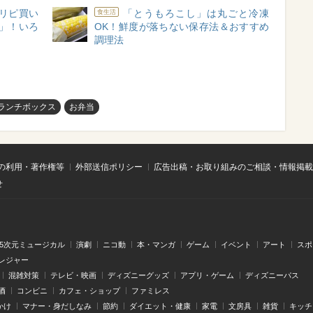
リピ買い
「とうもろこし」は丸ごと冷凍
食生活
ム」！いろ
OK！鮮度が落ちない保存法＆おすすめ
調理法
ランチボックス
お弁当
の利用・著作権等
外部送信ポリシー
広告出稿・お取り組みのご相談・情報掲載
せ
.5次元ミュージカル
演劇
ニコ動
本・マンガ
ゲーム
イベント
アート
スポ
レジャー
混雑対策
テレビ・映画
ディズニーグッズ
アプリ・ゲーム
ディズニーパス
酒
コンビニ
カフェ・ショップ
ファミレス
かけ
マナー・身だしなみ
節約
ダイエット・健康
家電
文房具
雑貨
キッチ