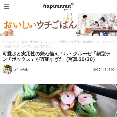
ハピママ*
ハピママ*
>
家事・生活術
>
レシピ
>
可愛さと実用性の兼ね備え！ル・クルーゼ
「鍋型ランチボックス」が万能すぎた
可愛さと実用性の兼ね備え！ル・クルーゼ「鍋型ラ
ンチボックス」が万能すぎた（写真 20/30）
ユキッ先生
2023.11.6 19:00