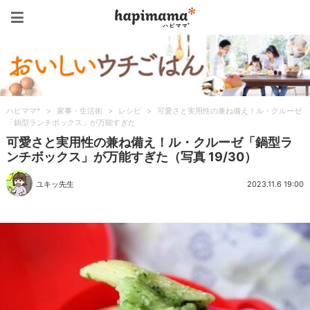
ハピママ*
ハピママ*
>
家事・生活術
>
レシピ
>
可愛さと実用性の兼ね備え！ル・クルーゼ
「鍋型ランチボックス」が万能すぎた
可愛さと実用性の兼ね備え！ル・クルーゼ「鍋型ラ
ンチボックス」が万能すぎた（写真 19/30）
ユキッ先生
2023.11.6 19:00