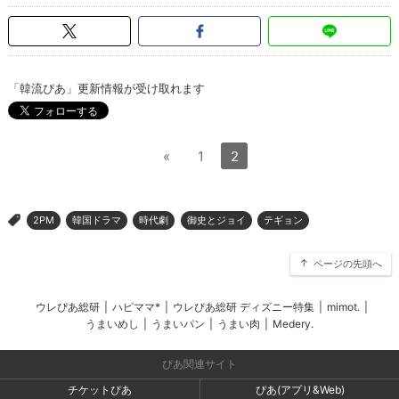
「韓流ぴあ」更新情報が受け取れます
«
1
2
2PM
韓国ドラマ
時代劇
御史とジョイ
テギョン
>
ページの先頭へ
ウレぴあ総研
|
ハピママ*
|
ウレぴあ総研 ディズニー特集
|
mimot.
|
うまいめし
|
うまいパン
|
うまい肉
|
Medery.
ぴあ関連サイト
チケットぴあ
ぴあ(アプリ&Web)