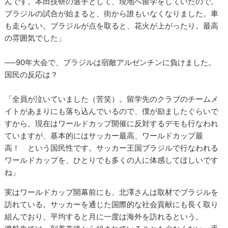
んです。本田技研の選手として、現地へ留学をしていたので。
ブラジルの試合が始まると、街から誰もいなくなりました。車
も走らない。ブラジルが点を取ると、花火が上がったり。最高
の雰囲気でした」
──90年大会で、ブラジルは宿敵アルゼンチンに負けました。
国民の反応は？
「全員が泣いていました（苦笑）。留学先のクラブのチームメ
イトがあまりにも落ち込んでいるので、僕が励ましたぐらいで
すから。現在はワールドカップ開催に反対するデモも行なわれ
ていますが、基本的にはサッカー最高、ワールドカップ最
高！ という国民性です。サッカー王国ブラジルで行なわれる
ワールドカップを、ひとりでも多くの人に体感してほしいです
ね」
実はワールドカップ開幕前にも、北澤さんは取材でブラジルを
訪れている。サッカーを通じた国際的な社会貢献にも長く取り
組んでおり、平均すると月に一度は海外を訪れるという。