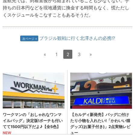
渡航先では、到着直後から組まれていることも少なくない。手
持ちの日本円などを現地通貨に換金する時間もなく、慌ただし
くスケジュールをこなすこともあるそうだ。
ブラジル観戦に行く北澤さんの必携!?
次ページ
«
1
2
3
»