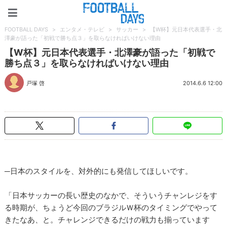
FOOTBALL DAYS
FOOTBALL DAYS
>
エンタメ・テレビ
>
サッカー
>
【W杯】元日本代表選手・北
澤豪が語った「初戦で勝ち点３」を取らなければいけない理由
【W杯】元日本代表選手・北澤豪が語った「初戦で
勝ち点３」を取らなければいけない理由
戸塚 啓
2014.6.6 12:00
─日本のスタイルを、対外的にも発信してほしいです。
「日本サッカーの長い歴史のなかで、そういうチャンレジをす
る時期が、ちょうど今回のブラジルＷ杯のタイミングでやって
きたなあ、と。チャレンジできるだけの戦力も揃っています