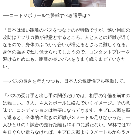
──コートジボワールで警戒すべき選手は？
「日本は短い距離のパスをつなぐのが特徴ですが、狭い局面の
攻防はアフリカ勢が得意とするところ。人と人との距離が近く
なるので、身体のぶつかり合いが増えるとさらに難しくなる。
身体の強さでねじ伏せられてしまうので。コンタクトプレーを
避けるためにも、距離の長いパスをうまく織りまぜていきた
い」
──パスの長さを考えつつも、日本人の敏捷性フル稼働して。
「パスの受け手と出し手の関係だけでは、相手の守備を崩すの
は難しい。３人、４人とボールに絡んでいくイメージ。その意
味で、コンディションは重要になってきます。キプロス戦を振
り返ると、全体的に動きの距離が３メートル足りなかった。一
人ひとりの１試合の走行距離も10キロに満たない。Ｗ杯では12
キロぐらい走らなければ。キプロス戦より３メートルから５メ