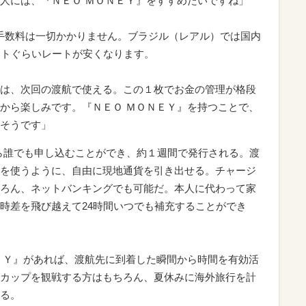
人には、『ＮＥＯ ＭＯＮＥＹ』をすすめたいですね」
手数料は一切かかりません。ブラジル（レアル）では国内
ントぐらいレートが安くなります。
は、次回の渡航で使える。この１枚でお金の管理が格段
から楽しみです。『ＮＥＯ ＭＯＮＥＹ』を持つことで、
そうです」
なら誰でも申し込むことができ、約１週間で発行される。渡
を使うように、自由に現地通貨を引き出せる。チャージ
ろん、ネットバンキングでも可能だ。本人に代わって家
時差を飛び越えて24時間いつでも補充することができ
ＥＹ』があれば、渡航先に到着した瞬間から時間を有効活
カップを観戦する方はもちろん、夏休みに海外旅行を計
る。