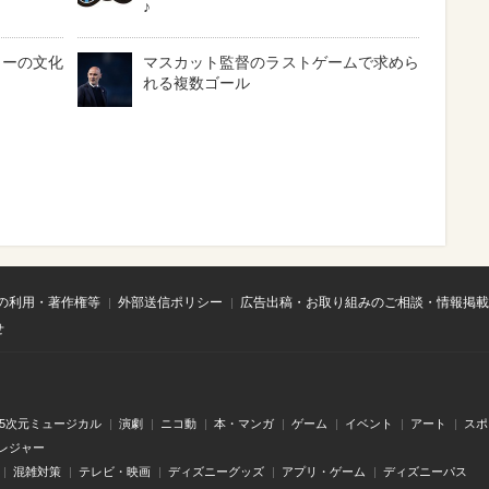
♪
カーの文化
マスカット監督のラストゲームで求めら
れる複数ゴール
の利用・著作権等
外部送信ポリシー
広告出稿・お取り組みのご相談・情報掲載
せ
.5次元ミュージカル
演劇
ニコ動
本・マンガ
ゲーム
イベント
アート
スポ
レジャー
混雑対策
テレビ・映画
ディズニーグッズ
アプリ・ゲーム
ディズニーパス