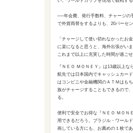
い。ワールドカップを現地で観戦する
──年会費、発行手数料、チャージの
で外貨両替をするよりも、20パーセ
「チャージして使い切れなかったお金
に楽になると思うと、海外出張がいま
これまで以上に充実した時間が過ごせ
『ＮＥＯ ＭＯＮＥＹ』は13歳以上
航先では日本国内でキャッシュカード
はコンビニや金融機関のＡＴＭはもち
族がチャージすることもできるので、
る。
便利で安全でお得な『ＮＥＯ ＭＯＮ
用できるだろう。ブラジル・ワールド
画している方にも、お薦めの１枚であ