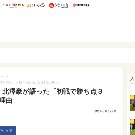
総研 ディズニー特集
mimot.
うまいめし
うまいパン
うまい肉
Medery.
TBALL DAYS
>
カー
人
勝ち点３」を取らなければいけない理由
・北澤豪が語った「初戦で勝ち点３」
1
理由
2014.6.6 12:00
2
kでシェア