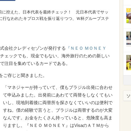
3
前に控えた、日本代表を最終チェック！ 元日本代表でサッ
日に行なわれたキプロス戦を振り返りつつ、Ｗ杯グループステ
4
式会社クレディセゾンが発行する
『ＮＥＯ ＭＯＮＥＹ
チェックでも、現金でもない、海外旅行のための新しい
5
で注目を集めているカードである。
』をご存じと聞きました。
「マネジャーが持っていて、僕もブラジル出発に合わせ
て申込みました。出発前にあわてて両替をしなくてもい
ソ
いし、現地到着後に両替所を探さなくていいのは便利で
すね。僕の経験で言うと、ブラジルは両替するのが大変
なんです。お金をたくさん持っていると、危険度も高ま
りますし。『ＮＥＯ ＭＯＮＥＹ』はVisaのＡＴＭから