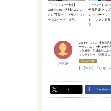
戸塚 啓
1968年生まれ、神奈川
ーランスに。W杯は98年
を取材中（取材規制のあ
ャルライター。CS放送
過去の記事
戸塚 啓
【W杯】「なぜこ
X
Facebook