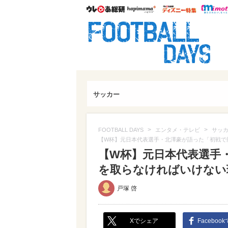
ウレぴあ総研
ハピママ*
ウレぴあ
FOO
サッカー
>
>
FOOTBALL DAYS
エンタメ・テレビ
サッ
【W杯】元日本代表選手・北澤豪が語った「初戦で
【W杯】元日本代表選手
を取らなければいけない
戸塚 啓
Xでシェア
Faceboo