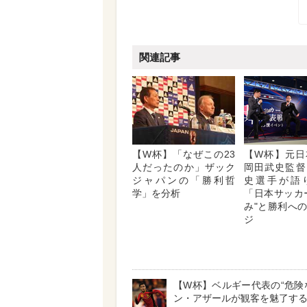
関連記事
【W杯】「なぜこの23
【W杯】元日
人だったのか」ザック
岡田武史監督
ジャパンの「勝利哲
史選手が語
学」を分析
「日本サッカ
み"と勝利へ
ジ
【W杯】ベルギー代表の“危険
ン・アザールが観客を魅了す