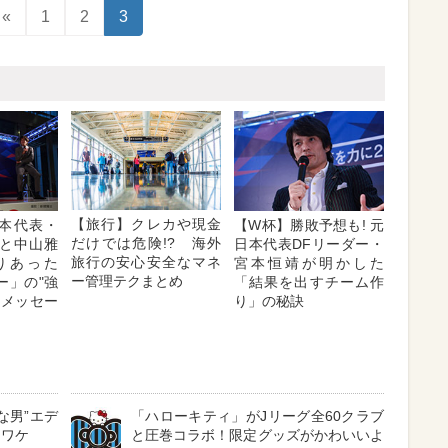
«
1
2
3
【旅行】クレカや現金
本代表・
【W杯】勝敗予想も! 元
だけでは危険!? 海外
と中山雅
日本代表DFリーダー・
旅行の安心安全なマネ
りあった
宮本恒靖が明かした
ー管理テクまとめ
ー」の"強
「結果を出すチーム作
のメッセー
り」の秘訣
な男”エデ
「ハローキティ」がJリーグ全60クラブ
るワケ
と圧巻コラボ！限定グッズがかわいいよ