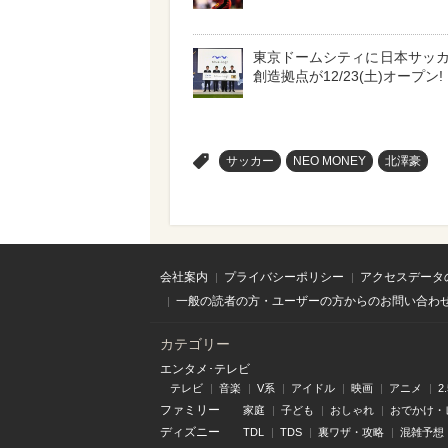
東京ドームシティに日本サッ
創造拠点が12/23(土)オープン!
>
サッカー
NEO MONEY
北澤豪
会社案内
プライバシーポリシー
アクセスデータ
一般の読者の方・ユーザーの方からのお問い合わ
カテゴリー
エンタメ･テレビ
テレビ
音楽
V系
アイドル
映画
アニメ
2
ファミリー
家庭
子ども
おしゃれ
おでかけ・
ディズニー
TDL
TDS
裏ワザ・攻略
混雑予想