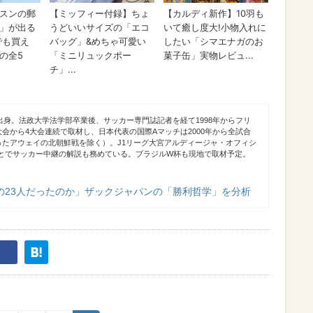
県出身。法政大学法学部卒業後、サッカー専門誌記者を経て1998年からフリ
大会から4大会連続で取材し、日本代表の国際Aマッチは2000年から全試合
ったアウェイの北朝鮮戦を除く）。J1リーグ大宮アルディージャ・オフィシ
なとでサッカー中継の解説も務めている。ブラジルW杯も現地で取材予定。
の23人だったのか」ザックジャパンの「勝利哲学」を分析