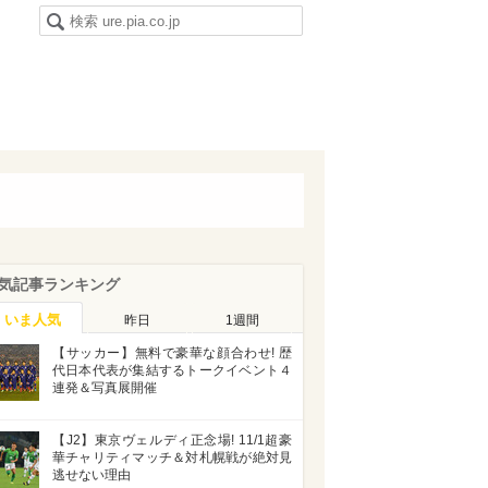
気記事ランキング
いま人気
昨日
1週間
【サッカー】無料で豪華な顔合わせ! 歴
代日本代表が集結するトークイベント４
連発＆写真展開催
【J2】東京ヴェルディ正念場! 11/1超豪
華チャリティマッチ＆対札幌戦が絶対見
逃せない理由