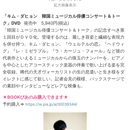
拡大画像表示
「キム・ダヒョン 韓国ミュージカル俳優コンサート＆トー
ク」DVD
発売中 5,940円(税込)
「韓国ミュージカル俳優コンサート＆トーク」の記念すべき第
１回目がＤＶＤ化。登場するのは、麗しき容姿と繊細な表現力
を併せ持つ、キム・ダヒョン。『ウェルテルの恋』『ヘドウィ
グ』『レ・ミゼラブル』『ラ・カージュ・フォール』など彼の
代表作といえるミュージカルからの珠玉のナンバーを、ピアノ
を中心としたアコースティック楽器の伴奏で歌い上げる姿を完
全収録。稀代の天才ヴォーカリストの生の息遣いと生き様をダ
イレクトに感じて欲しい。記者会見の模様、バックステージで
の素顔やインタビューなどレアな映像も。
★BOOKぴあのみ購入できます★
予約購入⇒
https://w.pia.jp/a/00039344/