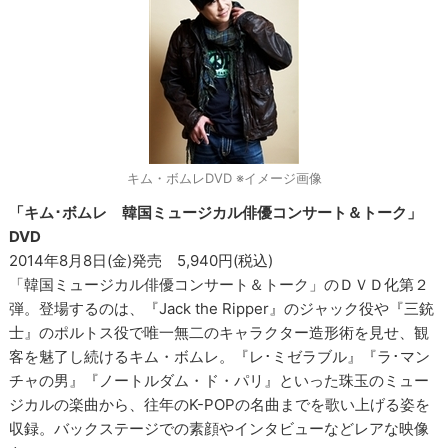
キム・ボムレDVD ※イメージ画像
「キム･ボムレ 韓国ミュージカル俳優コンサート＆トーク」
DVD
2014年8月8日(金)発売 5,940円(税込)
「韓国ミュージカル俳優コンサート＆トーク」のＤＶＤ化第２
弾。登場するのは、『Jack the Ripper』のジャック役や『三銃
士』のポルトス役で唯一無二のキャラクター造形術を見せ、観
客を魅了し続けるキム・ボムレ。『レ･ミゼラブル』『ラ･マン
チャの男』『ノートルダム・ド・パリ』といった珠玉のミュー
ジカルの楽曲から、往年のK-POPの名曲までを歌い上げる姿を
収録。バックステージでの素顔やインタビューなどレアな映像