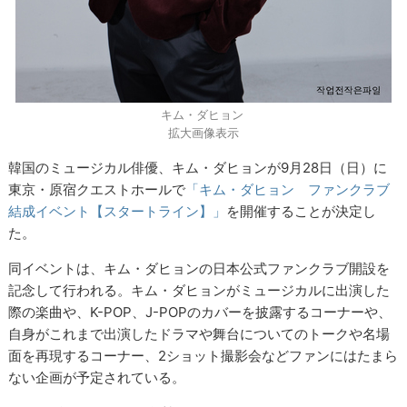
キム・ダヒョン
拡大画像表示
韓国のミュージカル俳優、キム・ダヒョンが9月28日（日）に
東京・原宿クエストホールで
「キム・ダヒョン ファンクラブ
結成イベント【スタートライン】」
を開催することが決定し
た。
同イベントは、キム・ダヒョンの日本公式ファンクラブ開設を
記念して行われる。キム・ダヒョンがミュージカルに出演した
際の楽曲や、K-POP、J-POPのカバーを披露するコーナーや、
自身がこれまで出演したドラマや舞台についてのトークや名場
面を再現するコーナー、2ショット撮影会などファンにはたまら
ない企画が予定されている。