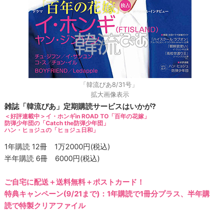
「韓流ぴあ8/31号」
拡大画像表示
雑誌「韓流ぴあ」定期購読サービスはいかが?
＜好評連載中＞イ・ホンギin ROAD TO「百年の花嫁」
防弾少年団の「Catch the防弾少年団」
ハン・ヒョジュの「ヒョジュ日和」
1年購読 12冊 1万2000円(税込)
半年購読 6冊 6000円(税込)
ご自宅に配送＋送料無料＋ポストカード！
特典キャンペーン(9/21まで)：1年購読で1冊分プラス、半年購
読で特製クリアファイル