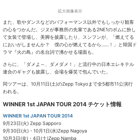
拡大画像表示
また、歌やダンスなどのパフォーマンス以外でもしっかり観客
の心をつかんだ。ジヌが事務所の先輩である2NE1のボムに扮し
て女装で登場し、美脚を披露したり、スンフンが、「燃えてる
においがしませんか？ 僕の心が燃えてるから……！」と韓国ド
ラマ『火の鳥』の名台詞で沸かせる場面も。
さらに、「ダメよ～、ダメダメ！」と流行中の日本エレキテル
連合のギャグも披露し、会場を爆笑で包んでいた。
同ツアーは、10月11日(土)のZepp Tokyoまで全5都市11公演行
われる。
WINNER 1st JAPAN TOUR 2014 チケット情報
WINNER 1st JAPAN TOUR 2014
9月23日(火) Zepp Sapporo
9月30日(火)・10月1日(水)Zepp Nagoya
10月3日(金)・4日(土)Zepp Namba