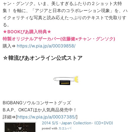
ャン・グンソク。いま、美しすぎるふたりの２ショット大特
集！ を軸に、「アジアと日本のコラボレーション現象」を、ハ
イクォリティな写真と読み応えたっぷりのテキストで先取りす
る。
★BOOKぴあ購入特典★
特製オリジナルアザーカバー(佐藤健×チャン・グンソク)
購入⇒
https://w.pia.jp/a/00039858/
☆韓流ぴあオンライン公式ストア
BIGBANGソウルコンサートグッズ
B.A.P、OKCATほか人気商品発売中！
詳細⇒[
https://w.pia.jp/a/00037385/
]
2014 S/S -Japan Collection- (CD+DVD)
posted with
カエレバ