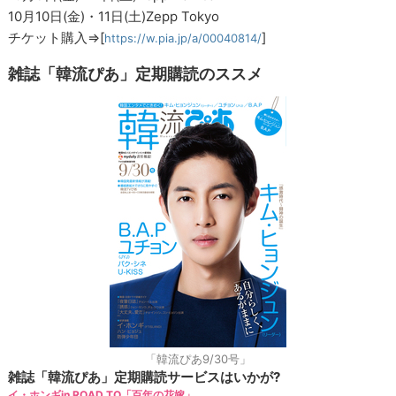
10月10日(金)・11日(土)Zepp Tokyo
チケット購入⇒[
]
https://w.pia.jp/a/00040814/
雑誌「韓流ぴあ」定期購読のススメ
「韓流ぴあ9/30号」
雑誌「韓流ぴあ」定期購読サービスはいかが?
イ・ホンギin ROAD TO「百年の花嫁」