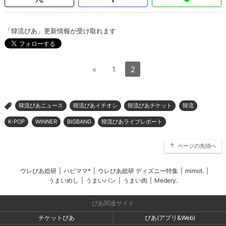
「韓流ぴあ」更新情報が受け取れます
«
1
2
韓流ぴあニュース
韓流ぴあイチオシ
韓流ぴあチケット
韓流
>
K-POP
WINNER
BIGBANG
韓流ぴあライブレポート
ページの先頭へ
ウレぴあ総研
|
ハピママ*
|
ウレぴあ総研 ディズニー特集
|
mimot.
|
うまいめし
|
うまいパン
|
うまい肉
|
Medery.
ぴあ関連サイト
チケットぴあ
ぴあ(アプリ&Web)