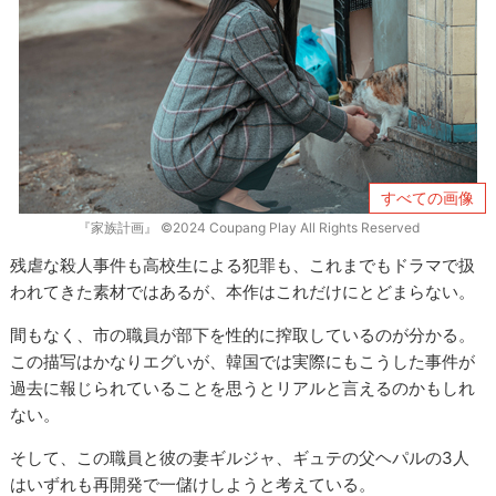
すべての画像
『家族計画』 ©2024 Coupang Play All Rights Reserved
残虐な殺人事件も高校生による犯罪も、これまでもドラマで扱
われてきた素材ではあるが、本作はこれだけにとどまらない。
間もなく、市の職員が部下を性的に搾取しているのが分かる。
この描写はかなりエグいが、韓国では実際にもこうした事件が
過去に報じられていることを思うとリアルと言えるのかもしれ
ない。
そして、この職員と彼の妻ギルジャ、ギュテの父ヘパルの3人
はいずれも再開発で一儲けしようと考えている。