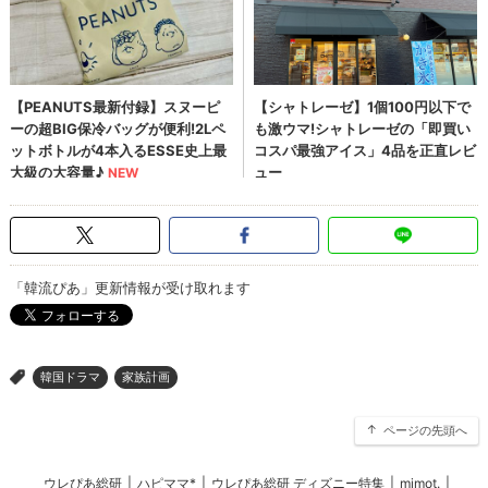
「韓流ぴあ」更新情報が受け取れます
韓国ドラマ
家族計画
>
ページの先頭へ
ウレぴあ総研
|
ハピママ*
|
ウレぴあ総研 ディズニー特集
|
mimot.
|