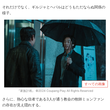
それだけでなく、ギルジャとヘパルはどうもただならぬ関係の
様子。
すべての画像
『家族計画』 ©2024 Coupang Play All Rights Reserved
さらに、熱心な信者である3人が通う教会の牧師ミョンファン
の存在が見え隠れする。