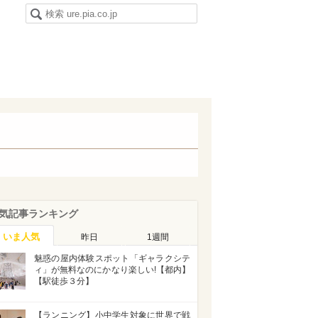
気記事ランキング
いま人気
昨日
1週間
魅惑の屋内体験スポット「ギャラクシテ
ィ」が無料なのにかなり楽しい!【都内】
【駅徒歩３分】
【ランニング】小中学生対象に世界で戦