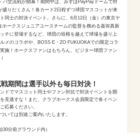
・パ交流戦が開幕！期間中は、みずほPayPayドームで対
が盛りだくさん！各カード2日程ずつ球団マスコットが来
ト同士の対決イベント。さらに、6月12日（金）の東京ヤ
在ホークスジュニアユースチームの監督を務める嘉弥真新
ッチに登場するなど、球団の垣根を越えて球場を盛り上
のコラボや、BOSS E・ZO FUKUOKAでの限定コラ
実施！ホークスファンはもちろん、ビジター球団ファン
！
流戦期間は選手以外も毎日対決！
ンドでマスコット同士やファン対抗で対決イベントを開
を見逃すな！また、クラブホークス会員限定で各イベン
ご応募ください。
ついては別途ご案内いたします。
始30分前グラウンド内）