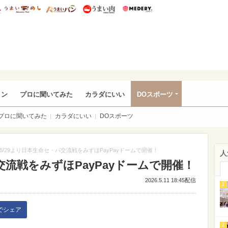
総研 ディズニー特集
mimot.
うまいめし
うまいパン
うまい肉
Medery.
rful
ョン
プロに聞いてみた
カラダにいい
DOスポーツ
プロに聞いてみた
カラダにいい
DOスポーツ
5/29より日本生命セ・パ交流戦をみずほPayPayドームで開催！
人
交流戦をみずほPayPayドームで開催！
2026.5.11 18:45配信
1
kでシェア
2