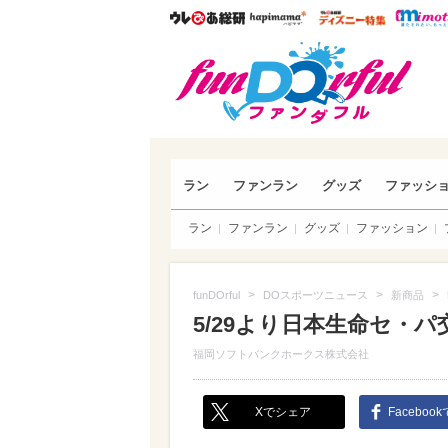
ウレぴあ総研
ハピママ*
ウレぴあ
funDO
ラン
ファンラン
グッズ
ファッシ
ラン
ファンラン
グッズ
ファッション
>
>
>
funDOrful
DOスポーツニュース
新商品
5/29より日本生命セ・パ
福岡ソフトバンクホークス株式会社
Xでシェア
Faceboo