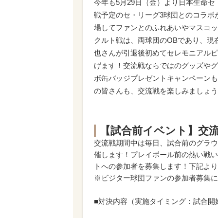
今年も5月29日（金）より日本生命セ
戦予定のセ・リーグ3球団とのコラボ
場してファンとのふれあいやマスコッ
クルト戦は、両球団のOBであり、現
也さんが引退後初めてセレモニアルピ
げます！交流戦ならではのグッズやグルメ
ボ缶バッジプレゼントキャンペーンも
の皆さんも、交流戦を楽しみましょう
【試合前イベント】交
交流戦期間中は毎日、試合前のグラウ
催します！プレイボール前の熱い戦い
トへの参加者を募集します！下記より
※ビジター球団ファンの参加者募集に
■対決内容（実施タイミング：試合開