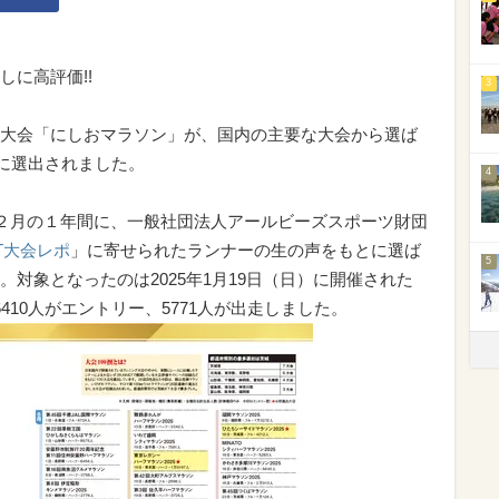
に高評価!!
3
大会「にしおマラソン」が、国内の主要な大会から選ば
撰に選出されました。
4
１２月の１年間に、一般社団法人アールビーズスポーツ財団
ET大会レポ
」に寄せられたランナーの生の声をもとに選ば
5
。対象となったのは2025年1月19日（日）に開催された
410人がエントリー、5771人が出走しました。