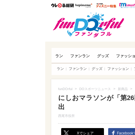
ウレぴあ総研
ハピママ*
ウレぴあ
funDO
ラン
ファンラン
グッズ
ファッシ
ラン
ファンラン
グッズ
ファッション
>
>
>
funDOrful
DOスポーツニュース
新商品
にしおマラソンが「第26
出
西尾市役所
Xでシェア
Faceboo