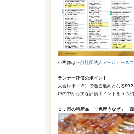
※画像は
一般社団法人アールビーズス
ランナー評価のポイント
大会レポ（※）で過去最高となる
90.
声の中から主な評価ポイントを５つ紹
１．市の特産品「一色産うなぎ」「西