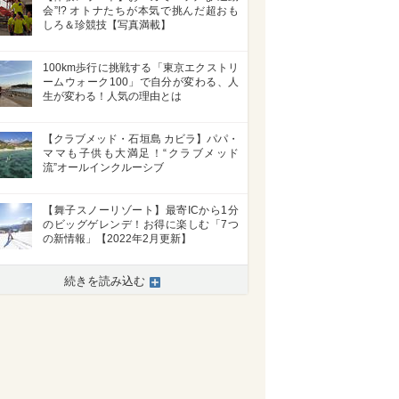
会”!? オトナたちが本気で挑んだ超おも
しろ＆珍競技【写真満載】
100km歩行に挑戦する「東京エクストリ
ームウォーク100」で自分が変わる、人
生が変わる！人気の理由とは
【クラブメッド・石垣島 カビラ】パパ・
ママも子供も大満足！“クラブメッド
流”オールインクルーシブ
【舞子スノーリゾート】最寄ICから1分
のビッグゲレンデ！お得に楽しむ「7つ
の新情報」【2022年2月更新】
続きを読み込む