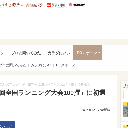
総研 ディズニー特集
mimot.
うまいめし
うまいパン
うまい肉
Medery.
rful
ョン
プロに聞いてみた
カラダにいい
DOスポーツ
プロに聞いてみた
カラダにいい
DOスポーツ
にしおマラソンが「第26回全国ランニング大会100撰」に初選出
人
回全国ランニング大会100撰」に初選
1
2026.5.13 17:00配信
kでシェア
2