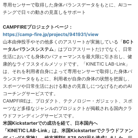
専用センサーで取得した身体バランスデータをもとに、AIコー
チングで日々の動きの見直しをサポート
CAMPFIREプロジェクトページ：
https://camp-fire.jp/projects/941931/view
山本由伸投手やその他多くのアスリートが実施している「
BCト
ータルバランスシステム
」はプロアスリートだけでなく、日常
生活においても身体のパフォーマンスを最大限に引き出し、健
康的なライフスタイルメソッドです。「KINETIC LAB-Link」
は、それを利用者自身によって専用センサーで取得した身体バ
ランスデータをもとに、利用者が自身の身体の状態を把握し、
スポーツや日常生活における動きの見直しにつなげるためのAI
コーチングサービスです。
CAMPFIREは、プロダクト、テクノロジー・ガジェット、スポ
ーツなど多様なジャンルのプロジェクトが掲載される国内クラ
ウドファンディングサービスです。
米国Kickstarterでの成功を経て、日本国内へ
「KINETIC LAB-Link」は、米国Kickstarterでクラウドファン
ディングを実施し、総支援額5,878,901円を達成しました。
世