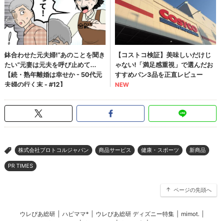
株式会社ブロトコルジャパン
商品サービス
健康・スポーツ
新商品
>
PR TIMES
ページの先頭へ
ウレぴあ総研
|
ハピママ*
|
ウレぴあ総研 ディズニー特集
|
mimot.
|