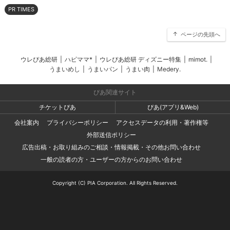
PR TIMES
ページの先頭へ
ウレぴあ総研
|
ハピママ*
|
ウレぴあ総研 ディズニー特集
|
mimot.
|
うまいめし
|
うまいパン
|
うまい肉
|
Medery.
ぴあ関連サイト
チケットぴあ
ぴあ(アプリ&Web)
会社案内
プライバシーポリシー
アクセスデータの利用・著作権等
外部送信ポリシー
広告出稿・お取り組みのご相談・情報掲載・その他お問い合わせ
一般の読者の方・ユーザーの方からのお問い合わせ
Copyright (C) PIA Corporation. All Rights Reserved.