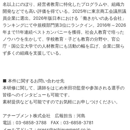
名以上にのぼり、経営者教育に特化したプログラムや、組織力
開発などでも高い評価を得ている。2025年に東京商工会議所議
員企業に選出。2026年版日本における「働きがいのある会社」
ランキングにて中規模部門第3位にランクイン。2016年～2026
年まで11年連続ベストカンパニーを獲得。社会人教育で培った
ノウハウを生かして、学校教育・子ども教育の分野や、官公
庁・国公立大学での人材教育にも活動の幅を広げ、企業に限ら
ず多くの組織を支援している。
■ 本件に関するお問い合わせ先
本研修に関して、講師をはじめ米田功監督や参加される選手の
皆様へのインタビューも可能です。
素材提供なども可能ですのでお気軽にお申しつけください。
アチーブメント株式会社 広報担当：河島
電話：03-6858-3788 FAX：03-6858-3781
メールアドレス：press@achievement.co.jp