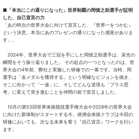
■「本当にこの通りになった」世界制覇の岡慎之助選手が証明
した、自己宣言の力
「あの時次の世界大会に向けて宣言した、『世界一をつかむ』
という決意。本当にあのプレゼンの通りになった感覚がありま
す」。
2024年、世界大会で三冠を手にした岡慎之助選手は、栄光の
瞬間をそう振り返りました。 その起点の一つとなったのは、世
界大会の4年前、弊社と実施した研修での一幕です。当時、岡
選手は「金メダルを獲得する」という明確なビジョンを描き、
そこに向かって「一途」に、そしてどんな逆境も「プラス思
考」に変えて突き進むことを仲間の前で宣言しました。
10月の第53回世界体操競技選手権大会や2028年の世界大会
に向けた新体制がスタートする今。徳洲会体操クラブは今回の
研修においても、次なる未来を誓う『自己宣言』ワークを行い
ます。