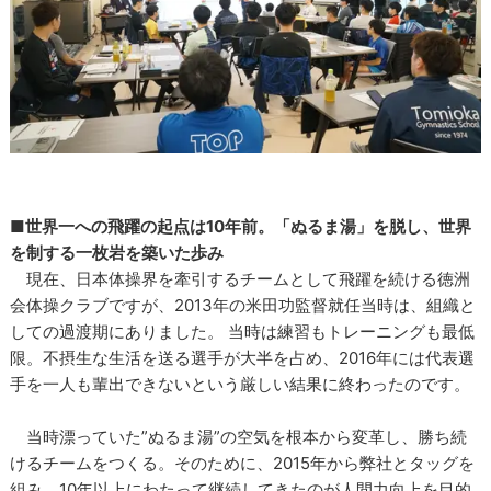
■世界一への飛躍の起点は10年前。「ぬるま湯」を脱し、世界
を制する一枚岩を築いた歩み
現在、日本体操界を牽引するチームとして飛躍を続ける徳洲
会体操クラブですが、2013年の米田功監督就任当時は、組織と
しての過渡期にありました。 当時は練習もトレーニングも最低
限。不摂生な生活を送る選手が大半を占め、2016年には代表選
手を一人も輩出できないという厳しい結果に終わったのです。
当時漂っていた”ぬるま湯”の空気を根本から変革し、勝ち続
けるチームをつくる。そのために、2015年から弊社とタッグを
組み、10年以上にわたって継続してきたのが人間力向上を目的