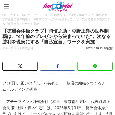
funDOrful
funDOrful
>
DOスポーツニュース
>
新商品
>
【徳洲会体操クラブ】岡慎之助・
杉野正尭の世界制覇は、”4年前のプレゼンから決まっていた”。次なる勝利を現実にす
る『自己宣言』ワークを実施
【徳洲会体操クラブ】岡慎之助・杉野正尭の世界制
覇は、”4年前のプレゼンから決まっていた”。次なる
勝利を現実にする『自己宣言』ワークを実施
アチーブメント株式会社
2026.5.16 13:20配信
5/31(日)、互いの「志」を共有し、一枚岩の組織をつくるチー
ムビルディング研修
アチーブメント株式会社（本社：東京都江東区、代表取締役
会長 兼 社長：青木仁志）は、2026年5月31日、徳洲会体操ク
ラブに向けて、チームビルディング研修を開催いたします。5月