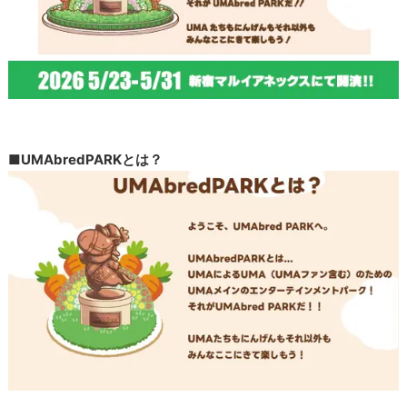
■UMAbredPARKとは？