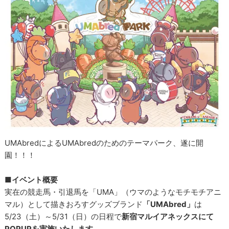
UMAbredによるUMAbredのためのテーマパーク、遂に開
園！！！
■イベント概要
実在の競走馬・引退馬を「UMA」（ウマのようなモチモチアニ
マル）として描きおろすグッズブランド
「UMAbred」
は
5/23（土）～5/31（日）の日程で
新宿マルイアネックスにて
POPUPを実施いたします。