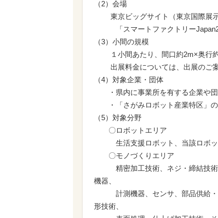
（2）会場
東京ビッグサイト（東京国際展示場
「スマートファクトリーJapan2
（3）小間の規模
１小間あたり、間口約2m×奥行約2
出展料金については、出展のご案
（4）対象企業・団体
・県内に事業所を有する企業や団
・「さがみロボット産業特区」の取
（5）対象分野
〇ロボットエリア
生活支援ロボット、当該ロボット
〇モノづくりエリア
精密加工技術、ネジ・締結技術、
機器、
計測機器、センサ、部品供給・検
形技術、