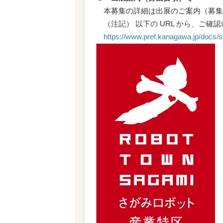
本募集の詳細は出展のご案内（募集
（注記） 以下の URL から、ご確
https://www.pref.kanagawa.jp/docs/sr