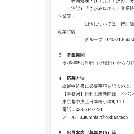
表面処理・仕上げ加工技術、そ
（注記）「さがみロボット産業特区
企業等・
団体については、特別価格から
産業特区
グループ（045-210-5650/
３ 募集期間
令和8年5月20日（水曜日）から7月
４ 応募方法
出展申込書に必要事項を記入の上、
【事務局】日刊工業新聞社 イベン
東京都中央区日本橋小網町14-1
電話：03-5644-7221
メール：autumnfair@nikkan.tech
５ 出展案内（募集要項）等