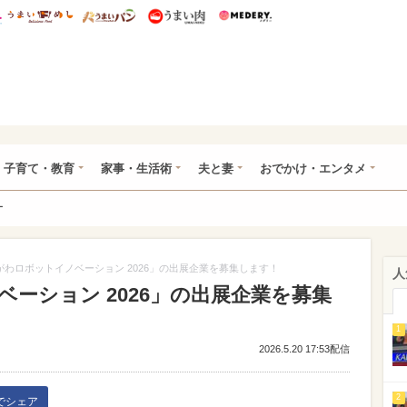
総研 ディズニー特集
mimot.
うまいめし
うまいパン
うまい肉
Medery.
ママ*
子育て・教育
家事・生活術
夫と妻
おでかけ・エンタメ
ー
がわロボットイノベーション 2026」の出展企業を募集します！
人
ーション 2026」の出展企業を募集
1
2026.5.20 17:53配信
2
kでシェア