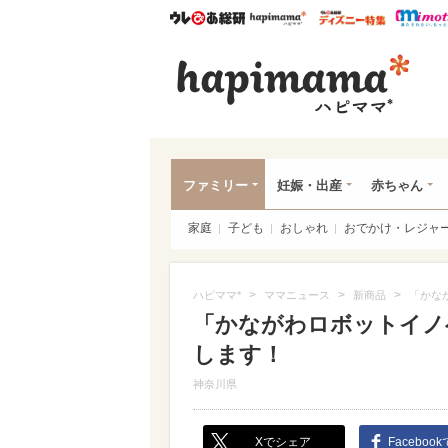
ウレぴあ総研
ハピママ*
ウレぴあ
ハピ
ファミリー
妊娠・出産
赤ちゃん
家庭
子ども
おしゃれ
おでかけ・レジャ
>
>
>
ハピママ*
ママニュース
新商品
「かな
「かながわロボットイノベ
します！
神奈川県
Xでシェア
Faceboo