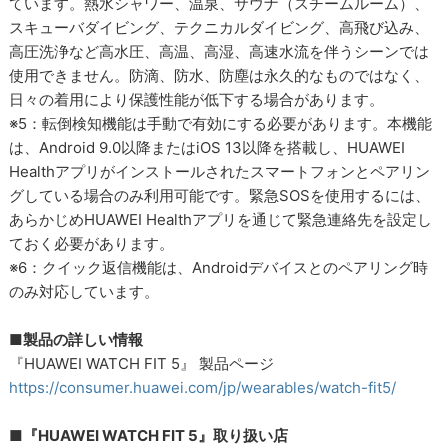
ています。熱水シャワー、温泉、サウナ（スチームルーム）、
スキューバダイビング、テクニカルダイビング、高飛び込み、
高圧洗浄など高水圧、高温、高湿、高速水流を伴うシーンでは
使用できません。防滴、防水、防塵は永久的なものではなく、
日々の着用により保護性能が低下する場合があります。
※5：転倒検知機能は手動で有効にする必要があります。本機能
は、Android 9.0以降またはiOS 13以降を搭載し、HUAWEI
Healthアプリがインストールされたスマートフォンとペアリン
グしている場合のみ利用可能です。緊急SOSを使用するには、
あらかじめHUAWEI Healthアプリを通じて緊急連絡先を設定し
ておく必要があります。
※6：クイック返信機能は、Androidデバイスとのペアリング時
のみ対応しています。
■製品の詳しい情報
『HUAWEI WATCH FIT 5』 製品ページ
https://consumer.huawei.com/jp/wearables/watch-fit5/
■『HUAWEI WATCH FIT 5』取り扱い店