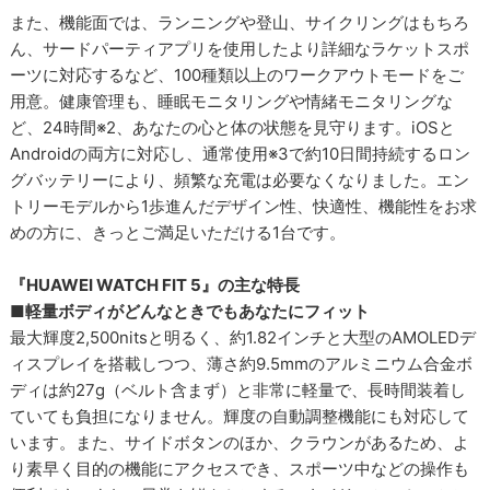
また、機能面では、ランニングや登山、サイクリングはもちろ
ん、サードパーティアプリを使用したより詳細なラケットスポ
ーツに対応するなど、100種類以上のワークアウトモードをご
用意。健康管理も、睡眠モニタリングや情緒モニタリングな
ど、24時間※2、あなたの心と体の状態を見守ります。iOSと
Androidの両方に対応し、通常使用※3で約10日間持続するロン
グバッテリーにより、頻繁な充電は必要なくなりました。エン
トリーモデルから1歩進んだデザイン性、快適性、機能性をお求
めの方に、きっとご満足いただける1台です。
『HUAWEI WATCH FIT 5』の主な特長
■軽量ボディがどんなときでもあなたにフィット
最大輝度2,500nitsと明るく、約1.82インチと大型のAMOLEDデ
ィスプレイを搭載しつつ、薄さ約9.5mmのアルミニウム合金ボ
ディは約27g（ベルト含まず）と非常に軽量で、長時間装着し
ていても負担になりません。輝度の自動調整機能にも対応して
います。また、サイドボタンのほか、クラウンがあるため、よ
り素早く目的の機能にアクセスでき、スポーツ中などの操作も