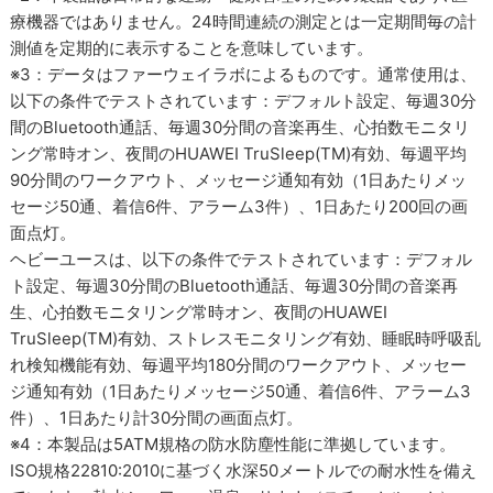
療機器ではありません。24時間連続の測定とは一定期間毎の計
測値を定期的に表示することを意味しています。
※3：データはファーウェイラボによるものです。通常使用は、
以下の条件でテストされています：デフォルト設定、毎週30分
間のBluetooth通話、毎週30分間の音楽再生、心拍数モニタリ
ング常時オン、夜間のHUAWEI TruSleep(TM)有効、毎週平均
90分間のワークアウト、メッセージ通知有効（1日あたりメッ
セージ50通、着信6件、アラーム3件）、1日あたり200回の画
面点灯。
ヘビーユースは、以下の条件でテストされています：デフォル
ト設定、毎週30分間のBluetooth通話、毎週30分間の音楽再
生、心拍数モニタリング常時オン、夜間のHUAWEI
TruSleep(TM)有効、ストレスモニタリング有効、睡眠時呼吸乱
れ検知機能有効、毎週平均180分間のワークアウト、メッセー
ジ通知有効（1日あたりメッセージ50通、着信6件、アラーム3
件）、1日あたり計30分間の画面点灯。
※4：本製品は5ATM規格の防水防塵性能に準拠しています。
ISO規格22810:2010に基づく水深50メートルでの耐水性を備え