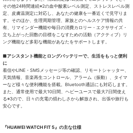
その他24時間連続※2の血中酸素レベル測定、ストレスレベル測
定、皮膚温測定に対応し、あなたの健康を一番近くで見守りま
す。そのほか、生理周期管理、家族とのヘルスケア情報の共
有、リマインダー機能や毎日の消費カロリー・エクササイズ・
立ち上がった回数の目標をこなすための活動（アクティブ）リ
ング機能など多彩な機能があなたをサポートします。
■アシスタント機能とロングバッテリーで、生活をもっと便利
に
着信やLINE・SMSメッセージ等の確認、リモートシャッター、
天気情報、音楽再生コントロール、アラーム（振動）、タイマ
ーなど様々な便利機能を搭載。Bluetooth通話にも対応します。
また、通常使用で最大10日間、ヘビーユースで最大7日間使え
る※3ので、日々の充電の煩わしさから解放され、出張や旅行も
安心です。
『HUAWEI WATCH FIT 5』の主な仕様