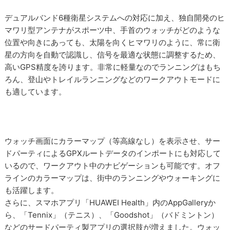
デュアルバンド6種衛星システムへの対応に加え、独自開発のヒ
マワリ型アンテナがスポーツ中、手首のウォッチがどのような
位置や向きにあっても、太陽を向くヒマワリのように、常に衛
星の方向を自動で認識し、信号を最適な状態に調整するため、
高いGPS精度を誇ります。非常に軽量なのでランニングはもち
ろん、登山やトレイルランニングなどのワークアウトモードに
も適しています。
ウォッチ画面にカラーマップ（等高線なし）を表示させ、サー
ドパーティによるGPXルートデータのインポートにも対応して
いるので、ワークアウト中のナビゲーションも可能です。オフ
ラインのカラーマップは、街中のランニングやウォーキングに
も活躍します。
さらに、スマホアプリ「HUAWEI Health」内のAppGalleryか
ら、「Tennix」（テニス）、「Goodshot」（バドミントン）
などのサードパーティ製アプリの選択肢が増えました。ウォッ