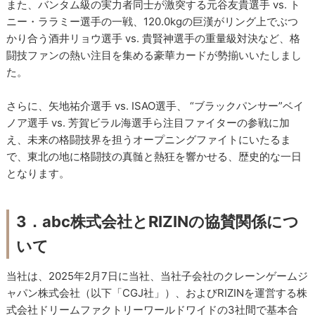
また、バンタム級の実力者同士が激突する元谷友貴選手 vs. ト
ニー・ララミー選手の一戦、120.0kgの巨漢がリング上でぶつ
かり合う酒井リョウ選手 vs. 貴賢神選手の重量級対決など、格
闘技ファンの熱い注目を集める豪華カードが勢揃いいたしまし
た。
さらに、矢地祐介選手 vs. ISAO選手、 “ブラックパンサー”ベイ
ノア選手 vs. 芳賀ビラル海選手ら注目ファイターの参戦に加
え、未来の格闘技界を担うオープニングファイトにいたるま
で、東北の地に格闘技の真髄と熱狂を響かせる、歴史的な一日
となります。
3．abc株式会社とRIZINの協賛関係につ
いて
当社は、2025年2月7日に当社、当社子会社のクレーンゲームジ
ャパン株式会社（以下「CGJ社」）、およびRIZINを運営する株
式会社ドリームファクトリーワールドワイドの3社間で基本合