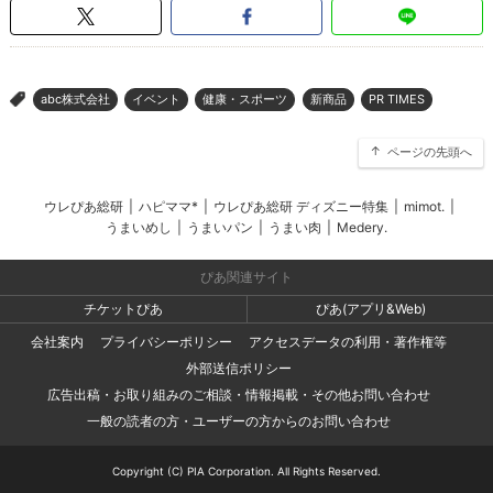
abc株式会社
イベント
健康・スポーツ
新商品
PR TIMES
>
ページの先頭へ
ウレぴあ総研
|
ハピママ*
|
ウレぴあ総研 ディズニー特集
|
mimot.
|
うまいめし
|
うまいパン
|
うまい肉
|
Medery.
ぴあ関連サイト
チケットぴあ
ぴあ(アプリ&Web)
会社案内
プライバシーポリシー
アクセスデータの利用・著作権等
外部送信ポリシー
広告出稿・お取り組みのご相談・情報掲載・その他お問い合わせ
一般の読者の方・ユーザーの方からのお問い合わせ
Copyright (C) PIA Corporation. All Rights Reserved.