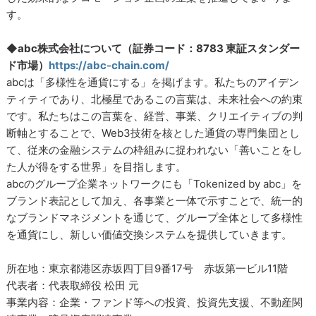
す。
◆
abc株式会社について（証券コード：8783 東証スタンダー
ド市場）
https://abc-chain.com/
abcは「多様性を通貨にする」を掲げます。私たちのアイデン
ティティであり、北極星であるこの言葉は、未来社会への約束
です。私たちはこの言葉を、経営、事業、クリエイティブの判
断軸とすることで、Web3技術を核とした通貨の専門集団とし
て、従来の金融システムの枠組みに捉われない「善いことをし
た人が得をする世界」を目指します。
abcのグループ企業ネットワークにも「Tokenized by abc」を
ブランド表記として加え、各事業と一体で示すことで、統一的
なブランドマネジメントを通じて、グループ全体として多様性
を通貨にし、新しい価値交換システムを提供していきます。
所在地：東京都港区赤坂四丁目9番17号 赤坂第一ビル11階
代表者：代表取締役 松田 元
事業内容：企業・ファンド等への投資、投資先支援、不動産関