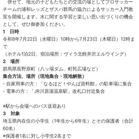
併せて、地元の子どもたちとの交流の場としてプロサッカー
チームの浦和レッズとザスパ群馬の協力によるサッカー入門教
室を開催します。水に関する学習と楽しい思い出づくりの機会
として、ぜひ御参加ください。
1 日時
令和8年7月22日（水曜日）10時から7月23日（木曜日）12時ま
で
（ホテル1泊2日、宿泊場所：ヴィラ北軽井沢エルウイング）
2 場所
群馬県長野原町（八ッ場ダム、町民広場など）
集合方法、場所（現地集合・現地解散）
- 自家用車の方：「なるほど！やんば資料館」の駐車場に集合
- 電車の方：「JR川原湯温泉駅」改札口付近集合
※駅から会場へのバス送迎あり
3 対象
埼玉県内在住の小学生（1年生から6年生）とその保護者（合計
60名）
※保護者1名に対し小学生2名まで