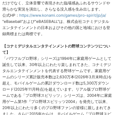
だけでなく、立体音響で表現された臨場感あふれるサウンドや
滑らかな実況を演出し、さらなる没入感を生み出します。
公式HP：
https://www.konami.com/games/pro-spirit/jp/ja/
"eBaseball"および"eBASEBALL"は、株式会社コナミデジタル
エンタテインメントの日本およびその他の国と地域における登
録商標または商標です。
【コナミデジタルエンタテインメントの野球コンテンツについ
て】
「パワフルプロ野球」シリーズは1994年に家庭用ゲームとして
誕生して以来、30年以上にわたり楽しまれてきた、コナミデジ
タルエンタテインメントを代表する野球ゲームです。家庭用ゲ
ームのシリーズ累計販売本数は2,630万本(2026年3月末時点)を
超え、モバイルゲームの累計ダウンロード数は5,300万ダウン
ロード(2025年11月時点)を超えています。リアル版プロ野球ゲ
ームである「プロ野球スピリッツ」シリーズは、2004年に家庭
用ゲーム第1作『プロ野球スピリッツ2004』を発売して以来、
20年以上にわたり多くのプロ野球ファンの皆様に親しまれてき
ました。さらに2015年からは、モバイルゲーム『プロ野球スピ