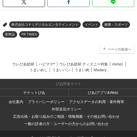
株式会社コナミデジタルエンタテインメント
イベント
健康・スポーツ
>
新商品
PR TIMES
ページの先頭へ
ウレぴあ総研
|
ハピママ*
|
ウレぴあ総研 ディズニー特集
|
mimot.
|
うまいめし
|
うまいパン
|
うまい肉
|
Medery.
ぴあ関連サイト
チケットぴあ
ぴあ(アプリ&Web)
会社案内
プライバシーポリシー
アクセスデータの利用・著作権等
外部送信ポリシー
広告出稿・お取り組みのご相談・情報掲載・その他お問い合わせ
一般の読者の方・ユーザーの方からのお問い合わせ