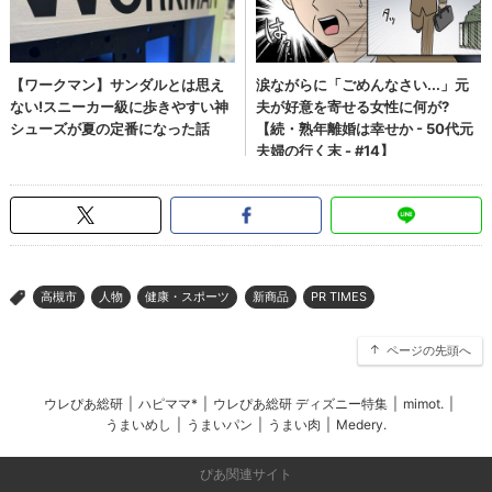
高槻市
人物
健康・スポーツ
新商品
PR TIMES
>
ページの先頭へ
ウレぴあ総研
|
ハピママ*
|
ウレぴあ総研 ディズニー特集
|
mimot.
|
うまいめし
|
うまいパン
|
うまい肉
|
Medery.
ぴあ関連サイト