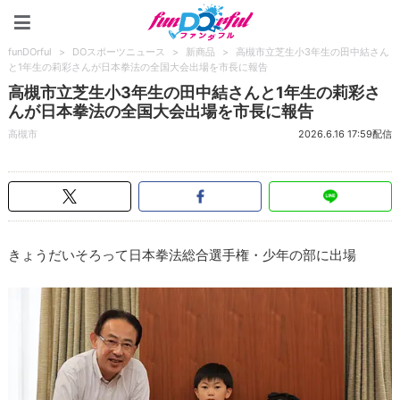
funDOrful
funDOrful
>
DOスポーツニュース
>
新商品
>
高槻市立芝生小3年生の田中結さん
と1年生の莉彩さんが日本拳法の全国大会出場を市長に報告
高槻市立芝生小3年生の田中結さんと1年生の莉彩さ
んが日本拳法の全国大会出場を市長に報告
高槻市
2026.6.16 17:59配信
きょうだいそろって日本拳法総合選手権・少年の部に出場