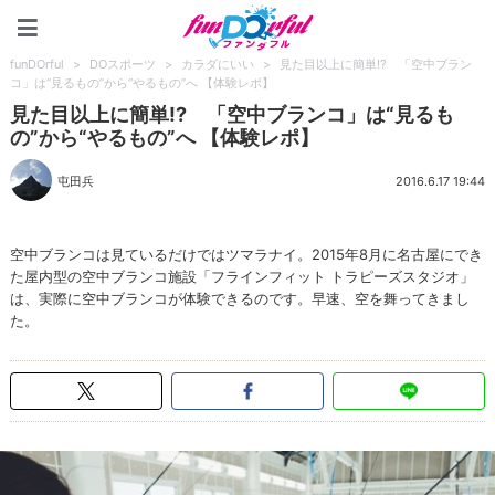
funDOrful
funDOrful
>
DOスポーツ
>
カラダにいい
>
見た目以上に簡単!? 「空中ブラン
コ」は“見るもの”から“やるもの”へ 【体験レポ】
見た目以上に簡単!? 「空中ブランコ」は“見るも
の”から“やるもの”へ 【体験レポ】
屯田兵
2016.6.17 19:44
空中ブランコは見ているだけではツマラナイ。2015年8月に名古屋にでき
た屋内型の空中ブランコ施設「フラインフィット トラピーズスタジオ」
は、実際に空中ブランコが体験できるのです。早速、空を舞ってきまし
た。