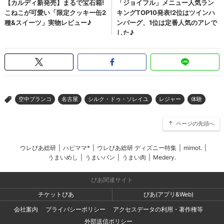
空中ブランコ
名古屋
シルク・ドゥ・ソレイユ
レジャー
体験
>
ページの先頭へ
ウレぴあ総研
|
ハピママ*
|
ウレぴあ総研 ディズニー特集
|
mimot.
|
うまいめし
|
うまいパン
|
うまい肉
|
Medery.
ぴあ関連サイト
チケットぴあ
ぴあ(アプリ&Web)
会社案内
プライバシーポリシー
アクセスデータの利用・著作権等
外部送信ポリシー