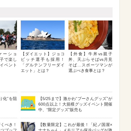
ケーショ
【ダイエット】ジョコ
【外食】牛丼vs親子
子で楽し
ビッチ選手も採用！
丼、天ぷらそばvs月見
イベント
「グルテンフリーダイ
そば…スポーツマンが
エット」とは？
選ぶべき食事とは？
り化”を阻
【5/25まで】激かわ“プーさんグッズ”が
600点以上！大規模グッズイベント開催
中、“限定グッズ”販売も
行くべき！
【数量限定】これが最後！「紀ノ国屋×
ーツブッフ
ナナちゃん」メモリアル保冷バッグが激