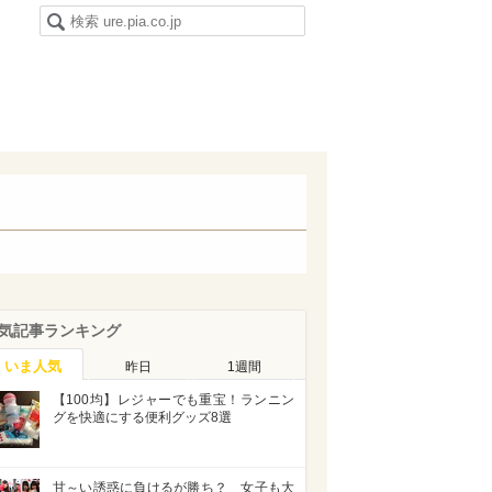
気記事ランキング
いま人気
昨日
1週間
【100均】レジャーでも重宝！ランニン
グを快適にする便利グッズ8選
甘～い誘惑に負けるが勝ち？ 女子も大