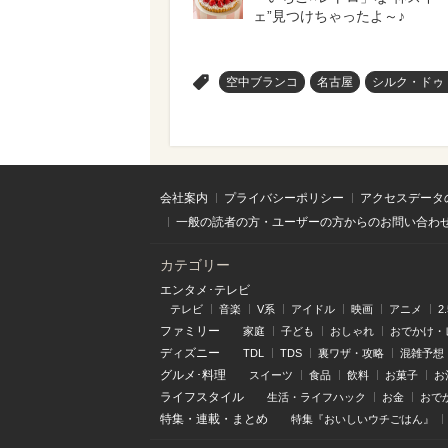
ェ”見つけちゃったよ～♪
>
空中ブランコ
名古屋
シルク・ドゥ
会社案内
プライバシーポリシー
アクセスデータ
一般の読者の方・ユーザーの方からのお問い合わ
カテゴリー
エンタメ･テレビ
テレビ
音楽
V系
アイドル
映画
アニメ
2
ファミリー
家庭
子ども
おしゃれ
おでかけ・
ディズニー
TDL
TDS
裏ワザ・攻略
混雑予想
グルメ･料理
スイーツ
食品
飲料
お菓子
お
ライフスタイル
生活・ライフハック
お金
おで
特集
・
連載
・
まとめ
特集『おいしいウチごはん』