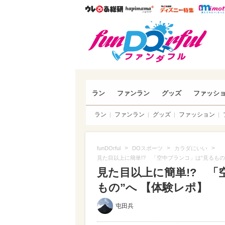
ウレぴあ総研
ハピママ*
ウレぴあ
funDO
ラン
ファンラン
グッズ
ファッシ
ラン
ファンラン
グッズ
ファッション
>
>
>
funDOrful
DOスポーツ
カラダにいい
見た目以上に簡単!? 「空中ブランコ」は“見るもの
見た目以上に簡単!? 「
もの”へ 【体験レポ】
屯田兵