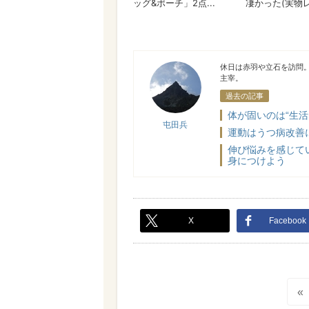
屯田兵
休日は赤羽や立石を訪問
主宰。
過去の記事
体が固いのは“生
屯田兵
運動はうつ病改善
伸び悩みを感じて
身につけよう
X
Facebook
«