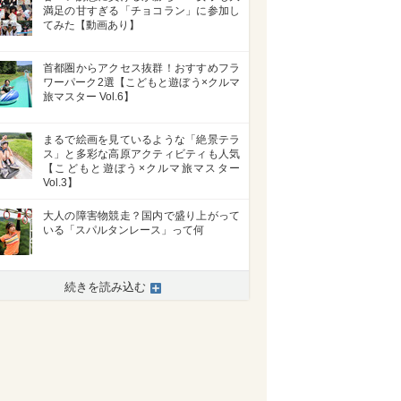
満足の甘すぎる「チョコラン」に参加し
てみた【動画あり】
首都圏からアクセス抜群！おすすめフラ
ワーパーク2選【こどもと遊ぼう×クルマ
旅マスター Vol.6】
まるで絵画を見ているような「絶景テラ
ス」と多彩な高原アクティビティも人気
【こどもと遊ぼう×クルマ旅マスター
Vol.3】
大人の障害物競走？国内で盛り上がって
いる「スパルタンレース」って何
続きを読み込む