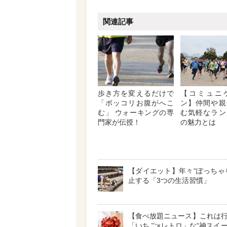
関連記事
歩き方を変えるだけで
【コミュニ
「ポッコリお腹がへこ
ン】仲間や親
む」 ウォーキングの専
む気軽なラン
門家が伝授！
の魅力とは
【ダイエット】年々“ぽっちゃ
止する「3つの生活習慣」
【食べ放題ニュース】これは
「いちご×レトロ」な“神スイ