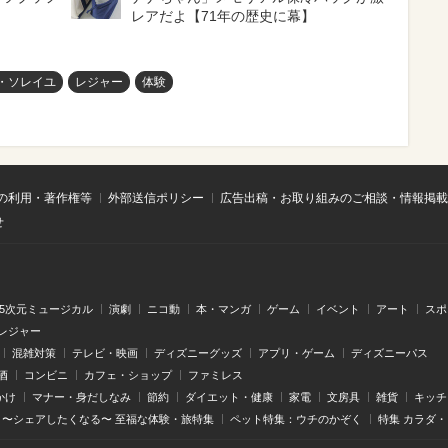
レアだよ【71年の歴史に幕】
・ソレイユ
レジャー
体験
の利用・著作権等
外部送信ポリシー
広告出稿・お取り組みのご相談・情報掲載
せ
.5次元ミュージカル
演劇
ニコ動
本・マンガ
ゲーム
イベント
アート
スポ
レジャー
混雑対策
テレビ・映画
ディズニーグッズ
アプリ・ゲーム
ディズニーパス
酒
コンビニ
カフェ・ショップ
ファミレス
かけ
マナー・身だしなみ
節約
ダイエット・健康
家電
文房具
雑貨
キッチ
〜シェアしたくなる〜 至福な体験・旅特集
ペット特集：ウチのかぞく
特集 カラダ