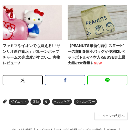
ダイエット
運動
夏
ヘルスケア
ウィルパワー
>
ページの先頭へ
ウレぴあ総研
|
ハピママ*
|
ウレぴあ総研 ディズニー特集
|
mimot.
|