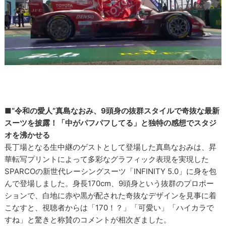
■“令和の愛人”真島なおみ、9頭身の抜群スタイルで奇抜な最新
スーツを披露！「中がパフパフしてる」と独特の感想でスタジ
オを沸かせる
長丁場となる生中継のゲストとして登場した真島なおみは、昇
華転写プリントによって多彩なグラフィック表現を実現した
SPARCOの新世代レーシングスーツ「INFINITY 5.0」に身を包
んで登場しました。身長170cm、9頭身という抜群のプロポー
ションで、白地に赤や黒が配された奇抜なデザインを見事に着
こなすと、視聴者からは「170！？」「可愛い」「ハイカラで
すね」と驚きと称賛のコメントが相次ぎました。