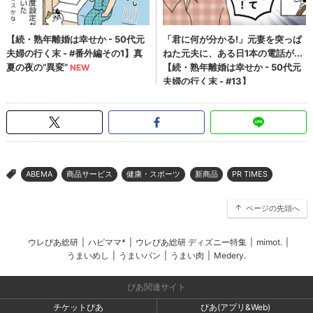
ABEMA
商品サービス
健康・スポーツ
新商品
PR TIMES
>
ページの先頭へ
ウレぴあ総研
|
ハピママ*
|
ウレぴあ総研 ディズニー特集
|
mimot.
|
うまいめし
|
うまいパン
|
うまい肉
|
Medery.
ぴあ関連サイト
チケットぴあ
ぴあ(アプリ&Web)