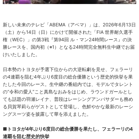
新しい未来のテレビ「ABEMA（アベマ）」は、2026年6月13日
（土）から14日（日）にかけて開催された「FIA 世界耐久選手
権（WEC）」の第3戦『第94回 ル・マン24時間レース』の決
勝レースを、国内初（※1）となる24時間完全無料生中継でお届
けいたしました。
日本勢のトヨタが予選下位からの大逆転劇を見せ、フェラーリ
の4連覇を阻む4年ぶり6度目の総合優勝という歴史的快挙を果
たした今回のレース。生中継の番組内では、モデルでタレント
の“令和の愛人”こと真島なおみをはじめ、ラウンドガールとし
ても話題の羽瀬レイナ、普段はレーシングアンバサダーも務め
る貝賀琴莉らがゲストとして登場し、色鮮やかな最新のレーシ
ングスーツ姿を披露して華を添えました。
■トヨタが4年ぶり6度目の総合優勝を果たし、フェラーリの4
連覇を阻む歴史的快挙