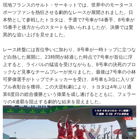
現地フランスのサルト・サーキットでは、世界中のモータース
ポーツファンを熱狂させる劇的なレースが展開されました。日
本勢として参戦したトヨタは、予選で7号車が14番手、8号車が
15番手と後方からのスタートを強いられましたが、決勝では驚
異的な追い上げを見せました。
レース終盤には首位争いに加わり、8号車が一時トップに立つな
ど白熱した展開に。23時間が経過した時点で7号車が首位に浮
上すると、ライバルの猛追を受けながらも、8号車の決死のブロ
ックなど見事なチームプレーが光りました。最後は7号車の小林
可夢偉選手がトップでチェッカーを受け、8号車も3位に入りダ
ブル表彰台を獲得。この大逆転劇により、トヨタは4年ぶり通
算6度目の総合優勝という偉業を成し遂げるとともに、フェラー
リの4連覇を阻止する劇的な結末を迎えました。