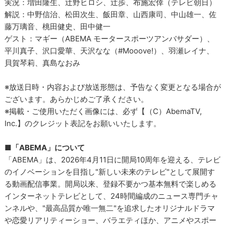
実況：増田隆生、辻野ヒロシ、辻歩、布施宏倖（テレビ朝日）
解説：中野信治、松田次生、飯田章、山西康司、中山雄一、佐
藤万璃音、桃田健史、田中健一
ゲスト：マギー（ABEMA モータースポーツアンバサダー）、
平川真子、沢口愛華、天沢なな（#Mooove!）、羽瀬レイナ、
貝賀琴莉、真島なおみ
※放送日時・内容および放送形態は、予告なく変更となる場合が
ございます。あらかじめご了承ください。
※掲載・ご使用いただく画像には、必ず【（C）AbemaTV,
Inc.】のクレジット表記をお願いいたします。
■「ABEMA」について
「ABEMA」は、2026年4月11日に開局10周年を迎える、テレビ
のイノベーションを目指し"新しい未来のテレビ"として展開す
る動画配信事業。開局以来、登録不要かつ基本無料で楽しめる
インターネットテレビとして、24時間編成のニュース専門チャ
ンネルや、"最高品質か唯一無二"を追求したオリジナルドラマ
や恋愛リアリティーショー、バラエティほか、アニメやスポー