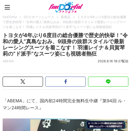
funDOrful
funDOrful
>
DOスポーツニュース
>
新商品
>
トヨタが4年ぶり6度目の総合優勝
で歴史的快挙！“令和の愛人”真島なおみ、9頭身の抜群スタイルで最新レーシングスー
ツを着こなす！ 羽瀬レイナ＆貝賀琴莉の“ド派手”なスーツ姿にも視聴者熱狂
トヨタが4年ぶり6度目の総合優勝で歴史的快挙！“令
和の愛人”真島なおみ、9頭身の抜群スタイルで最新
レーシングスーツを着こなす！ 羽瀬レイナ＆貝賀琴
莉の“ド派手”なスーツ姿にも視聴者熱狂
ABEMA
2026.6.16 18:27配信
「ABEMA」にて、国内初24時間完全無料生中継『第94回 ル・
マン24時間レース』