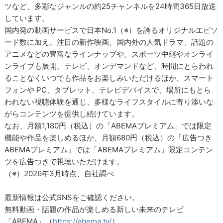
ツなど、多彩なジャンルの約25チャンネルを24時間365日放送
しています。
国内発の動画サービスで日本No.1（※）を誇るオリジナルエピソ
ード数に加え、注目の新作映画、国内外の人気ドラマ、話題の
アニメなどの豊富なラインナップや、スポーツ中継やオンライ
ンライブも展開。テレビ、オンデマンドなど、時間にとらわれ
ることなくいつでも作品をお楽しみいただけるほか、スマート
フォンや PC、タブレット、テレビデバイスで、場所にもとら
われない視聴体験を通じ、多様なライフスタイルに寄り添いな
がらコンテンツを提供し続けています。
なお、月額1,180円（税込）の「ABEMAプレミアム」では限定
機能や作品を楽しめるほか、月額680円（税込）の「広告つき
ABEMAプレミアム」では「ABEMAプレミアム」限定コンテン
ツを広告つきで視聴いただけます。
（※）2026年3月時点、自社調べ
最新情報は公式SNSをご確認ください。
無料動画・話題の作品が楽しめる新しい未来のテレビ
「ABEMA」（
https://abema.tv/
）