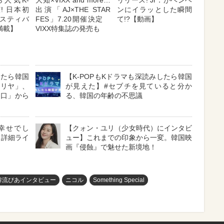
)ら人気K-
大知×VIXX and more…
リリース! Jr．がベンベ
演! 日本初
出演「AJ×THE STAR
ンにイラッとした瞬間
フェスティバ
FES」7.20開催決定
て!?【動画】
満載】
VIXX特集誌の発売も
したら韓国
【K-POPもKドラマも深読みしたら韓国
マリヤ」、
が見えた】#セブチを見ていると分か
メ口」から
る、韓国の年齢の不思議
に幸せでし
【クォン・ユリ（少女時代）にインタビ
【詳細ライ
ュー】これまでの印象から一変。韓国映
画『侵蝕』で魅せた新境地！
韓流ぴあインタビュー
ニコル
Something Special