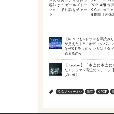
スめる美ボディを保つ
(From 2PM
秘訣は？ ガールズトー
POP14組出
クのこぼれ話をチェッ
K-Culture
ク
ル開催【画像
【K-POPもKドラマも深読み
が見えた】#「オディソパン
なぜKドラマのケンカは「タ
始まるのか
【Kep1er】「本当に本当
た！」ファン号泣のステージ
ブレポ】
>
韓流ぴあイチオシ
韓流
K-POP