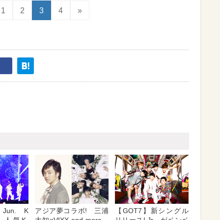
1
2
3
4
»
Jun. K
アジア夢コラボ! 三浦
【GOT7】新シングル