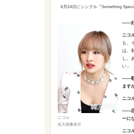
6月24日にシングル『Something 
――
ニコ
も、
は。
し。
い」
――
ます
ニコ
――
ニコル
ーに
拡大画像表示
ニコ