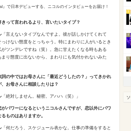
Special』で日本デビューする、ニコルのインタビューをお届け！
3
好きって言われるより、言いたいタイプ？
ル
「言えないタイプなんですよ。彼が話しかけてくれて
4
そっけない態度をとっちゃう。特にまわりに人がいるとき
私がツンデレですね（笑）。急に甘えたくなる時もある
あまり態度に出ないから、まわりにも気付かれないみた
5
歌詞の中ではお母さんに「最近どうしたの？」ってきかれ
が、お母さんに相談したりは？
ル
「絶対しません。秘密。アハハ（笑）」
ソ
恋がパワーになるというニコルさんですが、恋以外にパワ
なるものはありますか。
ル
「何だろう、スケジュール表かな。仕事の準備をすると