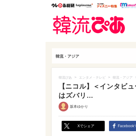
ウレぴあ総研
ハピママ*
ウレぴあ
韓流
韓流・アジア
>
>
韓流ぴあ
エンタメ・テレビ
韓流・アジア
【ニコル】＜インタビュ
はズバリ…
坂本ゆかり
Xでシェア
Faceboo