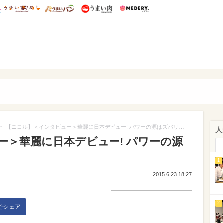
総研 ディズニー特集
mimot.
うまいめし
うまいパン
うまい肉
Medery.
ぴあ
>
【ニコル】＜インタビュー＞華麗に日本デビュー! パワーの源はズバリ…
人
ー＞華麗に日本デビュー! パワーの源
1
2015.6.23 18:27
2
kでシェア