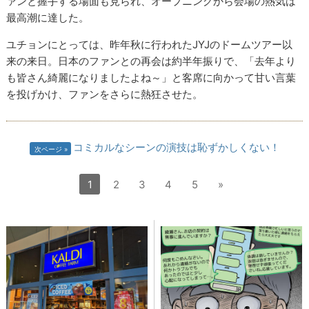
ァンと握手する場面も見られ、オープニングから会場の熱気は
最高潮に達した。
ユチョンにとっては、昨年秋に行われたJYJのドームツアー以
来の来日。日本のファンとの再会は約半年振りで、「去年より
も皆さん綺麗になりましたよね～」と客席に向かって甘い言葉
を投げかけ、ファンをさらに熱狂させた。
コミカルなシーンの演技は恥ずかしくない！
次ページ
1
2
3
4
5
»