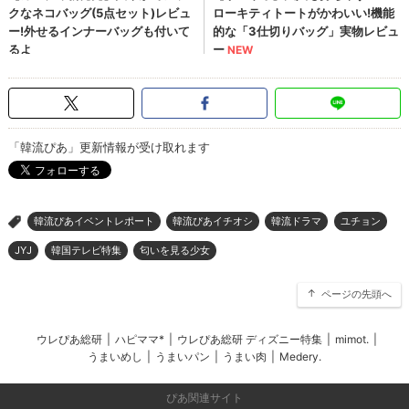
「韓流ぴあ」更新情報が受け取れます
韓流ぴあイベントレポート
韓流ぴあイチオシ
韓流ドラマ
ユチョン
>
JYJ
韓国テレビ特集
匂いを見る少女
ページの先頭へ
ウレぴあ総研
|
ハピママ*
|
ウレぴあ総研 ディズニー特集
|
mimot.
|
うまいめし
|
うまいパン
|
うまい肉
|
Medery.
ぴあ関連サイト