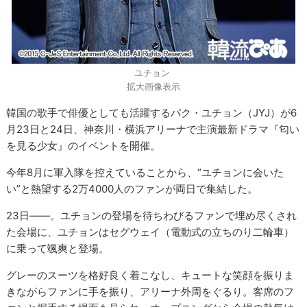
ユチョン
拡大画像表示
韓国の歌手で俳優としても活躍するパク・ユチョン（JYJ）が6
月23日と24日、神奈川・横浜アリーナで主演最新ドラマ『匂い
を見る少女』のイベントを開催。
今年8月に軍入隊を控えていることから、“ユチョンに会いた
い”と熱望する2万4000人のファンが両日で集結した。
23日――。ユチョンの登場を待ちわびるファンで埋め尽くされ
た会場に、ユチョンはセグウェイ（電動式の立ちのり二輪車）
に乗って颯爽と登場。
グレーのスーツを格好良く着こなし、キュートな笑顔を振りま
きながらファンに手を振り、アリーナ外周をぐるり。客席のフ