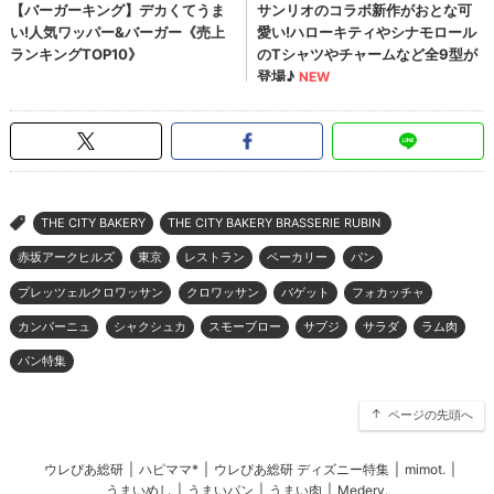
THE CITY BAKERY
THE CITY BAKERY BRASSERIE RUBIN
>
赤坂アークヒルズ
東京
レストラン
ベーカリー
パン
プレッツェルクロワッサン
クロワッサン
バゲット
フォカッチャ
カンパーニュ
シャクシュカ
スモーブロー
サブジ
サラダ
ラム肉
パン特集
ページの先頭へ
ウレぴあ総研
|
ハピママ*
|
ウレぴあ総研 ディズニー特集
|
mimot.
|
うまいめし
|
うまいパン
|
うまい肉
|
Medery.