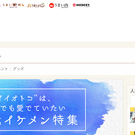
総研 ディズニー特集
mimot.
うまいめし
うまいパン
うまい肉
Medery.
ry.
s
ベント
グッズ
人
1
2