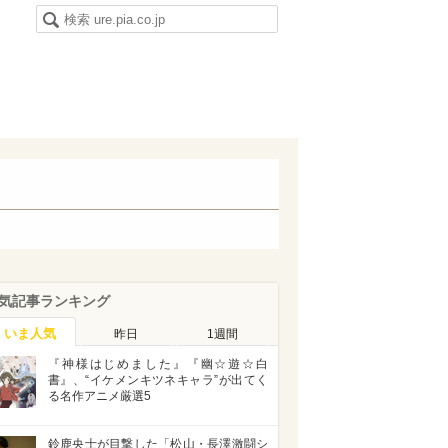
気記事ランキング
いま人気
昨日
1週間
『神様はじめました』『幽☆遊☆白
書』、“イケメンキツネキャラ”が出てく
る名作アニメ厳選5
鈴鹿央士が目撃した「松山・長澤激闘シ