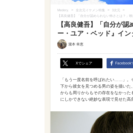
>
>
>
Medery.
全次元イケメン特集
3次元
【高良健吾】「自分が認められない怖さとは？」映
【高良健吾】「自分が認
ー・ユア・ベッド』イン
瀧本 幸恵
Xでシェア
Faceboo
「もう一度名前を呼ばれたい……」。
下から彼女を見つめる男の姿を描いた、
からも周りからもその存在をなかった
にしかできない絶妙な表現で見せた高