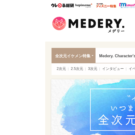
ウレぴあ総研
ハピママ*
ウレぴあ
Mede
全次元イケメン特集
Medery. Character'
2次元
2.5次元
3次元
インタビュー
イ