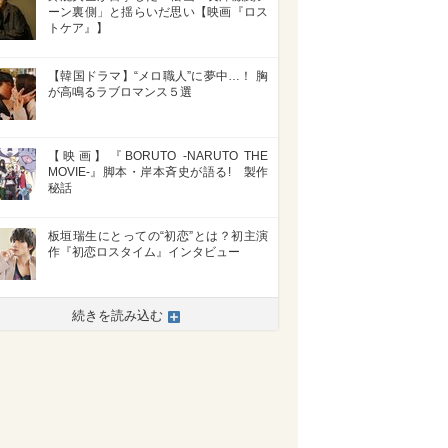
ーン裏側」と揺らいだ思い【映画『ロス
トケア』】
【韓国ドラマ】“メロ職人”に夢中…！ 胸
が高鳴るラブロマンス５選
【映画】『BORUTO -NARUTO THE
MOVIE-』脚本・岸本斉史が語る! 製作
秘話
板垣瑞生にとっての“初恋”とは？初主演
作『初恋ロスタイム』インタビュー
続きを読み込む