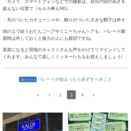
・カメラ、スマートフォンなどでの撮影は、自分の頭の高さを
超えない位置で（セルカ棒もNG）
・耳のついたカチューシャや、飾りのついた大きな帽子は外す
頭の上で結うおだんごヘアやミニーちゃんヘアも、パレード鑑
賞時は外しておくと後ろの人にも親切ですね。
直前になると現地のキャストさんも声をかけてリマインドして
くれます。みんなで楽しくミッキーたちをお迎えしましょう!
パレードが始まったら必ずすべきこと
次ページ
«
1
2
3
4
»