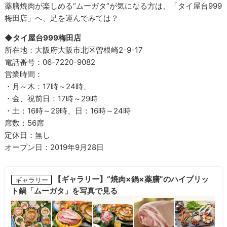
薬膳焼肉が楽しめる“ムーガタ”が気になる方は、「タイ屋台999
梅田店」へ、足を運んでみては？
◆タイ屋台999梅田店
所在地：大阪府大阪市北区曽根崎2-9-17
電話番号：06-7220-9082
営業時間：
・月～木：17時～24時、
・金、祝前日：17時～29時
・土：16時～29時、日：16時～24時
席数：56席
定休日：無し
オープン日：2019年9月28日
【ギャラリー】“焼肉×鍋×薬膳”のハイブリッ
ギャラリー
ト鍋「ムーガタ」を写真で見る