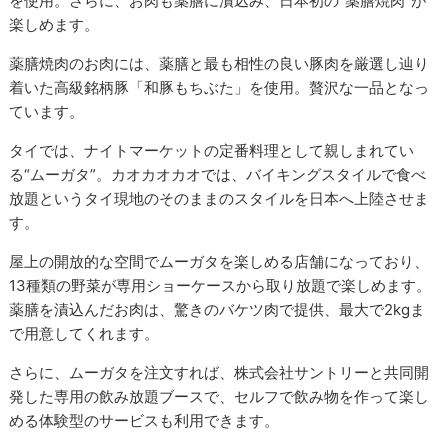
を使用。さらに、お肉も薬膳に漬込み、日本初の“薬膳焼肉”が
楽しめます。
薬膳焼肉のお肉には、薬膳と最も相性の良い豚肉を厳選し辿り
着いた高級銘柄豚「和豚もちぶた」を使用。贅沢な一品となっ
ています。
タイでは、ナイトマーケットの定番料理として親しまれてい
る“ムーガタ”。カオカオカオでは、バイキングスタイルで食べ
放題というタイ現地のそのままのスタイルを日本へ上陸させま
す。
屋上の開放的な空間でムーガタを楽しめる店舗になっており、
13種類の野菜が専用ショーケースから取り放題で楽しめます。
薬膳を漬込んだお肉は、驚きのバケツ肉で提供、最大で2kgま
で用意してくれます。
さらに、ムーガタを注文すれば、株式会社サントリーと共同開
発した専用の飲み放題ブースで、セルフで飲み物を作って楽し
める体験型のサービスも利用できます。