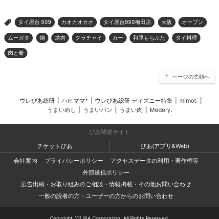
タイ屋台 999
カオカオカオ
タイ屋台999梅田店
大阪
オープン
>
ムーガタ
鍋
焼肉
クラチャイ
カー
和豚もちぶた
タイ料理
肉と肴
ページの先頭へ
ウレぴあ総研
|
ハピママ*
|
ウレぴあ総研 ディズニー特集
|
mimot.
|
うまいめし
|
うまいパン
|
うまい肉
|
Medery.
ぴあ関連サイト
チケットぴあ
ぴあ(アプリ&Web)
会社案内
プライバシーポリシー
アクセスデータの利用・著作権等
外部送信ポリシー
広告出稿・お取り組みのご相談・情報掲載・その他お問い合わせ
一般の読者の方・ユーザーの方からのお問い合わせ
Copyright (C) PIA Corporation. All Rights Reserved.