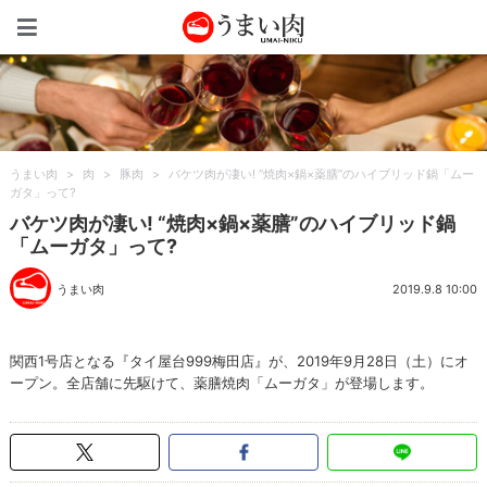
うまい肉
うまい肉
>
肉
>
豚肉
>
バケツ肉が凄い! “焼肉×鍋×薬膳”のハイブリッド鍋「ムー
ガタ」って?
バケツ肉が凄い! “焼肉×鍋×薬膳”のハイブリッド鍋
「ムーガタ」って?
うまい肉
2019.9.8 10:00
関西1号店となる『タイ屋台999梅田店』が、2019年9月28日（土）にオ
ープン。全店舗に先駆けて、薬膳焼肉「ムーガタ」が登場します。